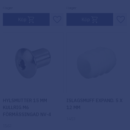
I lager
I lager
Köp
Köp
Lägg till i favoriter
Lägg
HYLSMUTTER 15 MM
ISLAGSMUFF EXPAND. 5 X
KULLRIG M6
12 MM
FÖRMÄSSINGAD NV-4
1451
1561