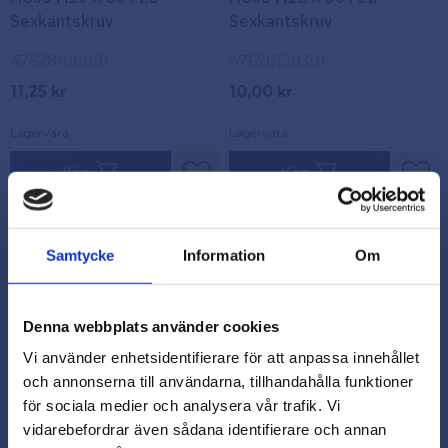
Sexkantskruv
Sexkantskruv
47628100801
47628120301
11,25
10,00
kr
kr
Lagervara
Lagervara
Köp
Köp
Lägg till i favoriter
Lägg
Samtycke
Information
Om
Denna webbplats använder cookies
Vi använder enhetsidentifierare för att anpassa innehållet
och annonserna till användarna, tillhandahålla funktioner
för sociala medier och analysera vår trafik. Vi
vidarebefordrar även sådana identifierare och annan
close