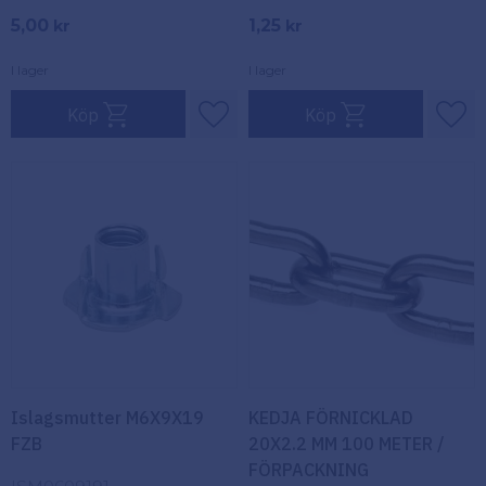
5,00
1,25
kr
kr
I lager
I lager
Köp
Köp
Lägg till i favoriter
Lägg
Islagsmutter M6X9X19
KEDJA FÖRNICKLAD
FZB
20X2.2 MM 100 METER /
FÖRPACKNING