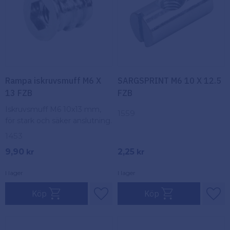
Rampa iskruvsmuff M6 X
SARGSPRINT M6 10 X 12.5
13 FZB
FZB
Iskruvsmuff M6 10x13 mm,
1559
för stark och säker anslutning.
1453
9,90
2,25
kr
kr
I lager
I lager
Köp
Köp
Lägg till i favoriter
Lägg