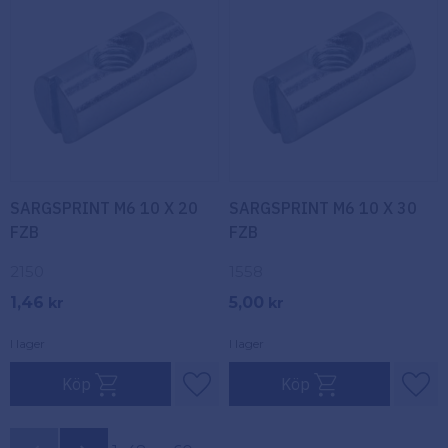
SARGSPRINT M6 10 X 20
SARGSPRINT M6 10 X 30
FZB
FZB
2150
1558
1,46
5,00
kr
kr
I lager
I lager
Köp
Köp
Lägg till i favoriter
Lägg