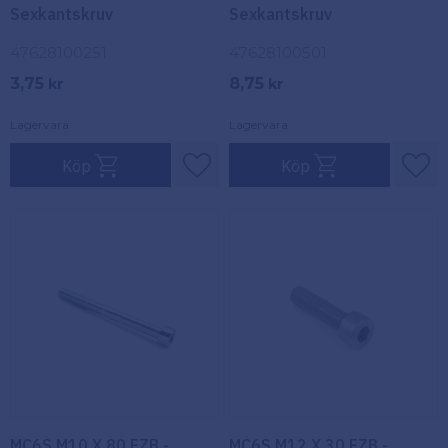
Sexkantskruv
Sexkantskruv
47628100251
47628100501
3,75
8,75
kr
kr
Lagervara
Lagervara
Köp
Köp
Lägg till i favoriter
Lägg
MC6S M10 X 80 FZB -
MC6S M12 X 30 FZB -