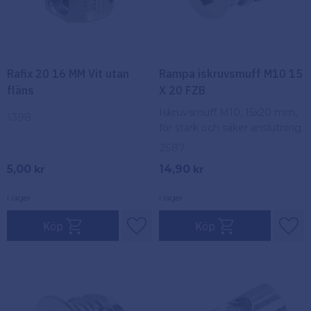
Rafix 20 16 MM Vit utan
Rampa iskruvsmuff M10 15
fläns
X 20 FZB
Iskruvsmuff M10, 15x20 mm,
1398
för stark och säker anslutning.
2587
5,00
14,90
kr
kr
I lager
I lager
Köp
Köp
Lägg till i favoriter
Lägg