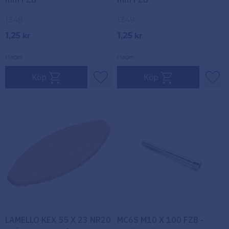
1348
1349
1,25
1,25
kr
kr
I lager
I lager
Köp
Köp
Lägg till i favoriter
Lägg
LAMELLO KEX 55 X 23 NR20
MC6S M10 X 100 FZB -