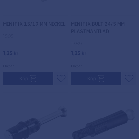
MINIFIX 15/19 MM NICKEL
MINIFIX BULT 24/5 MM
PLASTMANTLAD
1505
1389
1,25
1,25
kr
kr
I lager
I lager
Köp
Köp
Lägg till i favoriter
Lägg