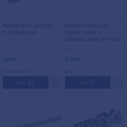
MINIFIX BULT 34/5 MM
MINIFIX VINKELBULT
PLASTMANTLAD
DUBBEL 44 MM Z
GERINGSVINKEL 90°-180°
1853
1877
1,25
11,25
kr
kr
Beställningsvara
I lager
Köp
Köp
Lägg till i favoriter
Lägg