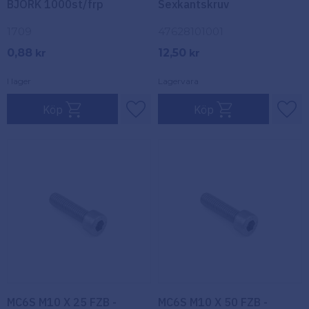
BJÖRK 1000st/frp
Sexkantskruv
1709
47628101001
0,88
12,50
kr
kr
I lager
Lagervara
Köp
Köp
Lägg till i favoriter
Lägg
MC6S M10 X 25 FZB -
MC6S M10 X 50 FZB -