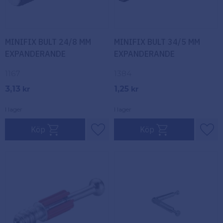
MINIFIX BULT 24/8 MM
MINIFIX BULT 34/5 MM
EXPANDERANDE
EXPANDERANDE
1167
1384
3,13
1,25
kr
kr
I lager
I lager
Köp
Köp
Lägg till i favoriter
Lägg