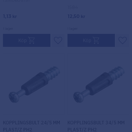
ISM0609191
1584
1,13
12,50
kr
kr
I lager
I lager
Köp
Köp
Lägg till i favoriter
Lägg
KOPPLINGSBULT 24/5 MM
KOPPLINGSBULT 34/5 MM
PLAST/Z PH2
PLAST/Z PH2