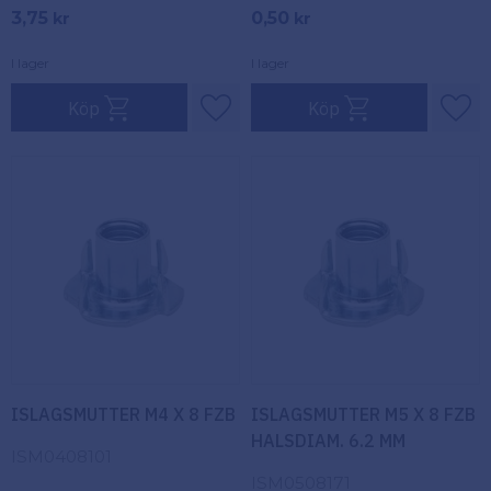
3,75
0,50
kr
kr
I lager
I lager
Köp
Köp
Lägg till i favoriter
Lägg
ISLAGSMUTTER M4 X 8 FZB
ISLAGSMUTTER M5 X 8 FZB
HALSDIAM. 6.2 MM
ISM0408101
ISM0508171