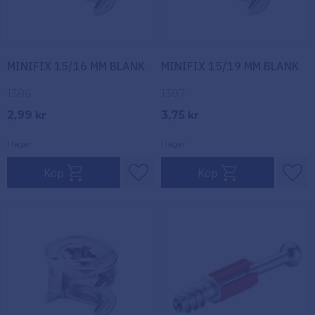
MINIFIX 15/16 MM BLANK
MINIFIX 15/19 MM BLANK
1386
1387
2,99
3,75
kr
kr
I lager
I lager
Köp
Köp
Lägg till i favoriter
Lägg