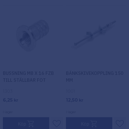
BUSSNING M8 X 16 FZB
BÄNKSKIVEKOPPLING 150
TILL STÄLLBAR FOT
MM
1303
1001
6,25
12,50
kr
kr
I lager
I lager
Köp
Köp
Lägg till i favoriter
Lägg