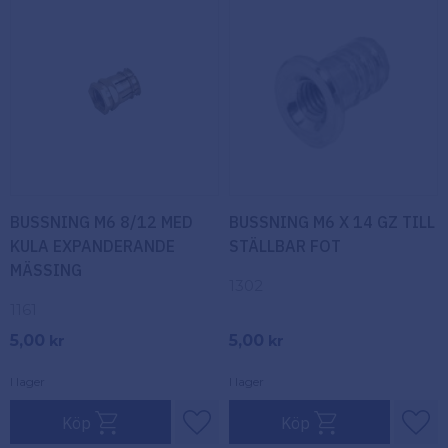
Köpvillkor
Fästelement
Policy och
Skåpinredning
cookies
Bästsäljare
Reklamation
och retur
Lagerrensning!
BUSSNING M6 8/12 MED
BUSSNING M6 X 14 GZ TILL
KULA EXPANDERANDE
STÄLLBAR FOT
MÄSSING
1302
1161
5,00
5,00
kr
kr
I lager
I lager
Köp
Köp
Lägg till i favoriter
Lägg