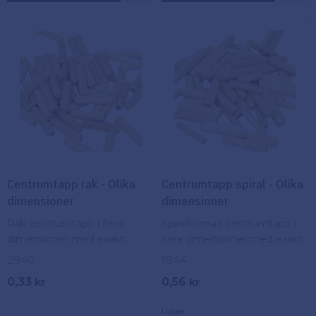
Centrumtapp rak - Olika
Centrumtapp spiral - Olika
dimensioner
dimensioner
Rak centrumtapp i flera
Spiralformad centrumtapp i
dimensioner med exakt
flera dimensioner med exakt
passform för säker centrering
passform för säker centrering
2940
1944
och stabil montering.
och stabil montering.
0,33
0,56
kr
kr
I lager