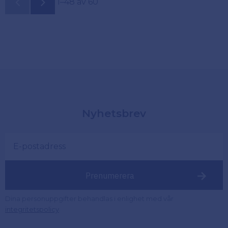
1–
48
av
60
Nyhetsbrev
Prenumerera
Dina personuppgifter behandlas i enlighet med vår
.
integritetspolicy