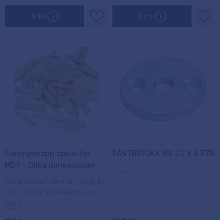
Info
Info
Lägg till i favoriter
Lägg
Centrumtapp spiral för
FÄSTBRICKA M8 32 X 4 FZB
MDF - Olika dimensioner
1592
Spiralformad centrumtapp för
MDF i flera dimensioner som
ger säker centrering, stabil
1554
infästning och stark