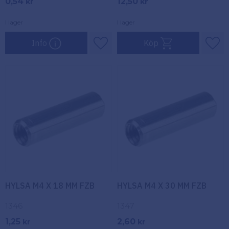
0,54
12,50
kr
kr
förankring i träbaserat
material.
I lager
I lager
Info
Köp
Lägg till i favoriter
Lägg
HYLSA M4 X 18 MM FZB
HYLSA M4 X 30 MM FZB
1346
1347
1,25
2,60
kr
kr