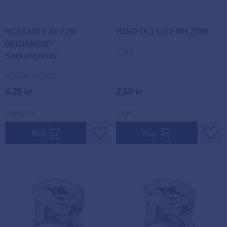
MC6S M8 X 80 FZB
MINIFIX 15/12 MM ZINK
DELGÄNGAD -
1385
Sexkantskruv
47628080801
6,25
2,50
kr
kr
Lagervara
I lager
Köp
Köp
Lägg till i favoriter
Lägg