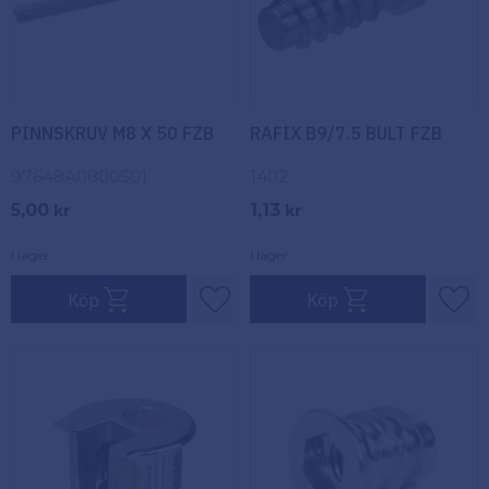
PINNSKRUV M8 X 50 FZB
RAFIX B9/7.5 BULT FZB
97648A0800501
1402
5,00
1,13
kr
kr
I lager
I lager
Köp
Köp
Lägg till i favoriter
Lägg