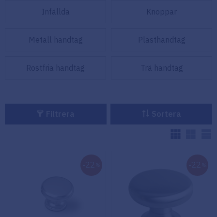
Infällda
Knoppar
Köpvillkor
Fästelement
Policy och
Metall handtag
Plasthandtag
Skåpinredning
cookies
Rostfria handtag
Trä handtag
Bästsäljare
Reklamation
och retur
Lagerrensning!
Filtrera
Sortera
V
22
22
%
%