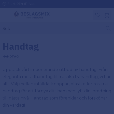
Frakt 49kr (Privat)
Meny
Kundv
Favoriter
KATEGORIER
INFORMAT
Handtag
ON
Ben
HANDTAG
Om
Gångjärn
Beslagsmix
m
Upptäck vårt imponerande utbud av handtag! Från
Handtag
eleganta metallhandtag till rustika trähandtag, vi har
Mina sidor
allt. Välj mellan infällda, knoppar, plast- eller rostfria
Upphängningsbeslag
Kundtjänst
handtag för att förnya ditt hem och lyft din inredning
till nästa nivå. Handtag som förenklar och förskönar
Lådbeslag
Hur handlar
din vardag!
jag?
Möbelbeslag