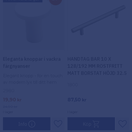
Eleganta knoppar i vackra
HANDTAG BAR 10 X
färgnyanser
128/192 MM ROSTFRITT
MATT BORSTAT HÖJD 32.5
Elegant knopp - för en touch
av modern lyx till ditt hem
1800
2980
19,90
87,50
kr
kr
24,90
kr
I lager
I lager
Info
Köp
Lägg till i favoriter
Lägg