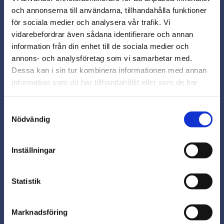
och annonserna till användarna, tillhandahålla funktioner
för sociala medier och analysera vår trafik. Vi
vidarebefordrar även sådana identifierare och annan
close
information från din enhet till de sociala medier och
Varmt välkommen till
annons- och analysföretag som vi samarbetar med.
Beslagsmix!
Dessa kan i sin tur kombinera informationen med annan
Handtag lackad Ek cc
Handtag lackad Ek cc
information som du har tillhandahållit eller som de har
87mm
96mm
samlat in när du har använt deras tjänster.
Vill du handla som företag eller
privatperson?
Ge din inredning en tidlös
Ge din inredning en tidlös
Samtyckesval
touch med vårt klassiska
touch med vårt klassiska
Nödvändig
trähandtag. Skönhet och
trähandtag. Skönhet och
1247
1251
FÖRETAG
funktion i en elegant design
funktion i en elegant design
19,00
29,00
kr
kr
Inställningar
Priser visas exkl. moms
I lager
I lager
PRIVAT
Statistik
Köp
Köp
Priser visas inkl. moms
Lägg till i favoriter
Lägg
Marknadsföring
Populär