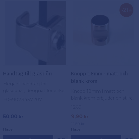
21
%
Handtag till glasdörr
Knopp 18mm - matt och
blank krom
Elegant handtag för
glasdörrar, designat för enkel
Knopp 18mm i matt och
montering och bekväm
blank krom erbjuder en stilren
F069073457207
användning. Stilren och
kombination av elegans och
1269
funktionell lösning för både
modernitet, perfekt för att
50,00
9,90
kr
kr
hem och kontor.
uppdatera möbler med en
12,50
kr
diskret touch.
I lager
I lager