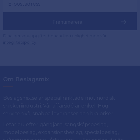
Prenumerera
Dina personuppgifter behandlas i enlighet med vår
.
integritetspolicy
Om Beslagsmix
Beslagsmix.se är specialinriktade mot nordisk
snickeriindustri. Vår affärsidé är enkel: Hög
servicenivå, snabba leveranser och bra priser.
Letar du efter gångjärn, sängskåpsbeslag,
möbelbeslag, expansionsbeslag, specialbeslag,