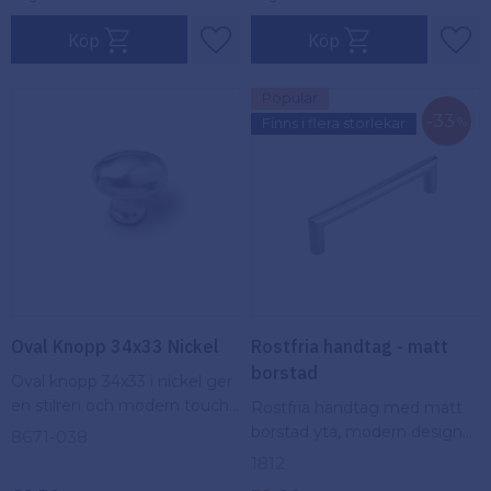
Köp
Köp
Lägg till i favoriter
Lägg
Populär
33
%
Finns i flera storlekar
Oval Knopp 34x33 Nickel
Rostfria handtag - matt
borstad
Oval knopp 34x33 i nickel ger
en stilren och modern touch
Rostfria handtag med matt
till möbler. Perfekt för en
borstad yta, modern design
8671-038
elegant uppdatering av skåp
och elegant finish
1812
och lådor i hela hemmet.