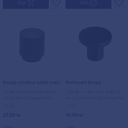
Köp
Info
Lägg till i favoriter
Lägg
Knopp struktur solid svart
Mattsvart knopp
Ge din inredning den lyxiga
Lyft din möbel eller skåp till
touch den förtjänar med
en ny nivå med vår eleganta
Struktur Solid Svart Knopp
svarta knopp.
2798
2760
27,50
19,00
kr
kr
I lager
I lager