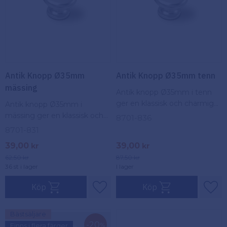
Antik Knopp Ø35mm
Antik Knopp Ø35mm tenn
mässing
Antik knopp Ø35mm i tenn
ger en klassisk och charmig
Antik knopp Ø35mm i
känsla till möbler. Perfekt för
mässing ger en klassisk och
8701-836
att skapa en vintage-look i
charmig känsla till möbler.
8701-831
hemmet med elegant stil.
Perfekt för att skapa en
39,00
39,00
kr
kr
vintage-look i hemmet med
62,50
kr
87,50
kr
elegant stil.
36 st i lager
I lager
Köp
Köp
Lägg till i favoriter
Lägg
Bästsäljare
20
%
Finns i flera färger