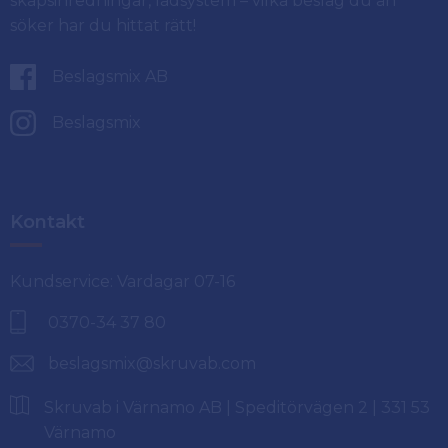
skåpsinredningar, lådsystem – vilka beslag du än
söker har du hittat rätt!
Beslagsmix AB
Beslagsmix
Kontakt
Kundservice: Vardagar 07-16
0370-34 37 80
beslagsmix@skruvab.com
Skruvab i Värnamo AB | Speditörvägen 2 | 331 53
Värnamo