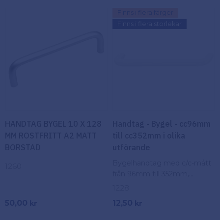
Finns i flera färger
Finns i flera storlekar
HANDTAG BYGEL 10 X 128
Handtag - Bygel - cc96mm
MM ROSTFRITT A2 MATT
till cc352mm i olika
BORSTAD
utförande
Bygelhandtag med c/c-mått
1260
från 96mm till 352mm,
tillgängligt i flera utföranden –
1228
stilrent och anpassningsbart
50,00
12,50
kr
kr
för olika möbelstilar.