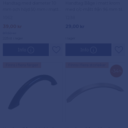
Handtag med diameter 10
Handtag Båge i matt krom
mm och höjd 50 mm i matt
med c/c-mått från 96 mm till
borstat stål. Perfekt för lådor
320 mm. Passar alla sorters
1062
1238
och skåp.
lådor och skåp.
39,00
29,00
kr
kr
87,50
kr
225 st i lager
I lager
Info
Info
Lägg till i favoriter
Lägg
Finns i flera färger
Finns i flera storlekar
34
%