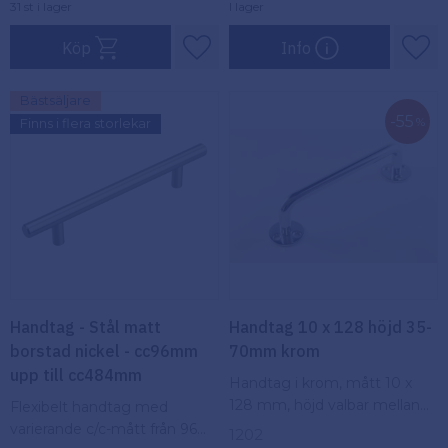
31 st i lager
I lager
Köp
Info
Lägg till i favoriter
Lägg
Bästsäljare
55
%
Finns i flera storlekar
Handtag - Stål matt
Handtag 10 x 128 höjd 35-
borstad nickel - cc96mm
70mm krom
upp till cc484mm
Handtag i krom, mått 10 x
128 mm, höjd valbar mellan
Flexibelt handtag med
35mm eller 70 mm – stilren
varierande c/c-mått från 96
1202