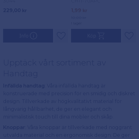
3044
CH11-70APC
utrymmen
ger en tidlös touch till ditt
229,00
1,99
kr
kr
hem. Unik design och slitstark
10,00
kr
konstruktion.
I lager
Info
Köp
Lägg till i favoriter
Lägg
Upptäck vårt sortiment av
Handtag
Infällda handtag
: Våra infällda handtag är
konstruerade med precision för en smidig och diskret
design. Tillverkade av högkvalitativt material för
långvarig hållbarhet, de ger en elegant och
minimalistisk touch till dina möbler och skåp.
Knoppar
: Våra knoppar är tillverkade med noggrant
utvalda material och en ergonomisk design. De ger