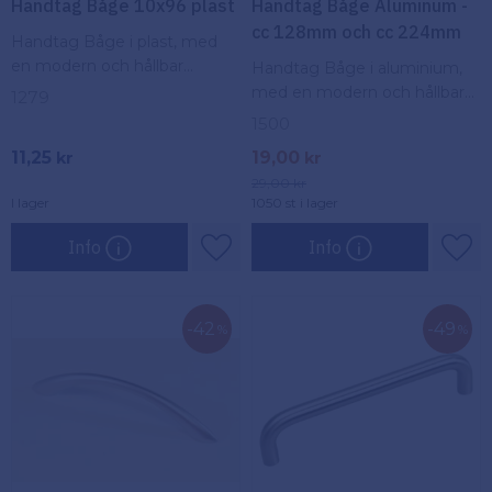
Handtag Båge 10x96 plast
Handtag Båge Aluminum -
cc 128mm och cc 224mm
Handtag Båge i plast, med
en modern och hållbar
Handtag Båge i aluminium,
design. Perfekt för lådor och
med en modern och hållbar
1279
skåp, passar in i de flesta
design. Perfekt för lådor och
1500
inredningsstilar.
skåp, passar in i de flesta
11,25
19,00
kr
kr
inredningsstilar.
29,00
kr
I lager
1050 st i lager
Info
Info
Lägg till i favoriter
Lägg
42
49
%
%