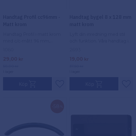
Handtag Profil cc96mm -
Handtag bygel 8 x 128 mm
Matt krom
matt krom
Handtag Profil i matt krom
Lyft din inredning med stil
med c/c-mått 96 mm,
och funktion. Våra handtag i
elegant och modern design
Mattborstad krom ger en
1060
2693
som passar perfekt för skåp
tidlös touch till ditt hem. Unik
29,00
19,00
kr
kr
och lådor i olika
design och slitstark
50,00
kr
37,50
kr
inredningsstilar
konstruktion.
I lager
I lager
Köp
Köp
Lägg till i favoriter
Lägg
58
%