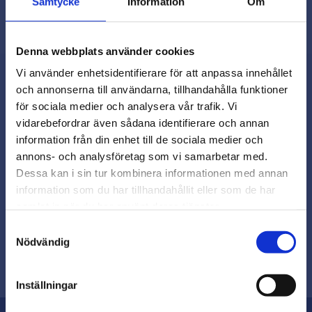
Samtycke
Information
Om
Denna webbplats använder cookies
Vi använder enhetsidentifierare för att anpassa innehållet
och annonserna till användarna, tillhandahålla funktioner
för sociala medier och analysera vår trafik. Vi
Nyhetsbrev
vidarebefordrar även sådana identifierare och annan
close
information från din enhet till de sociala medier och
Varmt välkommen till
annons- och analysföretag som vi samarbetar med.
Beslagsmix!
Dessa kan i sin tur kombinera informationen med annan
information som du har tillhandahållit eller som de har
Prenumerera
samlat in när du har använt deras tjänster.
Vill du handla som företag eller
privatperson?
Samtyckesval
Dina personuppgifter behandlas i enlighet med vår
Nödvändig
.
integritetspolicy
FÖRETAG
Inställningar
Priser visas exkl. moms