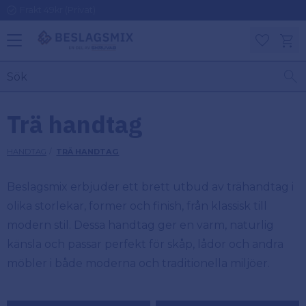
Frakt 49kr (Privat)
Meny
Kundv
Favoriter
KATEGORIER
INFORMAT
Trä handtag
ON
Ben
HANDTAG
TRÄ HANDTAG
Om
Gångjärn
Beslagsmix
m
Beslagsmix erbjuder ett brett utbud av trähandtag i
Handtag
olika storlekar, former och finish, från klassisk till
Mina sidor
modern stil. Dessa handtag ger en varm, naturlig
Upphängningsbeslag
Kundtjänst
känsla och passar perfekt för skåp, lådor och andra
möbler i både moderna och traditionella miljöer.
Lådbeslag
Hur handlar
jag?
Möbelbeslag