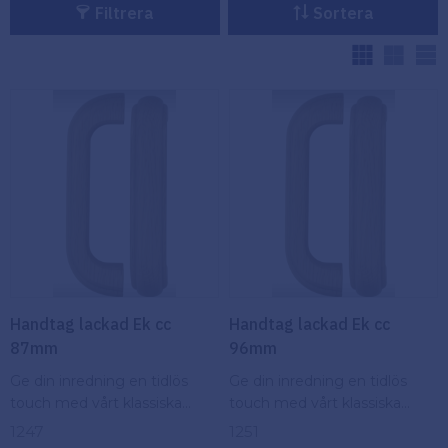
Filtrera
Sortera
Köpvillkor
Fästelement
V
Policy och
Skåpinredning
cookies
Bästsäljare
Reklamation
och retur
Lagerrensning!
Handtag lackad Ek cc
Handtag lackad Ek cc
87mm
96mm
Ge din inredning en tidlös
Ge din inredning en tidlös
touch med vårt klassiska
touch med vårt klassiska
trähandtag. Skönhet och
trähandtag. Skönhet och
1247
1251
funktion i en elegant design
funktion i en elegant design