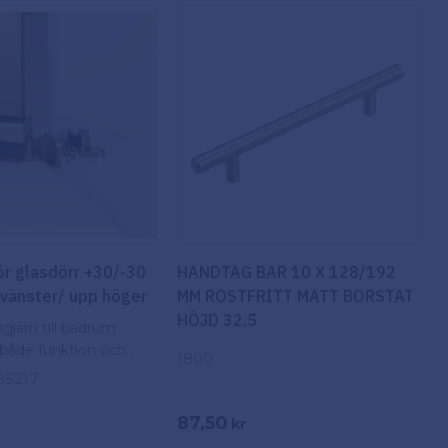
mm
1
mm
1
ör glasdörr +30/-30
HANDTAG BAR 10 X 128/192
 vänster/ upp höger
MM ROSTFRITT MATT BORSTAT
HÖJD 32.5
gjärn till badrum
både funktion och
1800
85217
87,50
kr