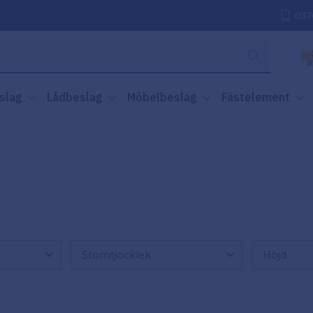
037
slag
Lådbeslag
Möbelbeslag
Fästelement
Stomtjocklek
Höjd
18-19mm
3
85m
16mm
3
45m