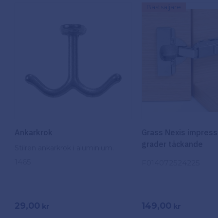
Bästsäljare
40cm
4
Silver
1
80cm
4
Visa fler
Ankarkrok
Grass Nexis impres
grader täckande
Stilren ankarkrok i aluminium.
1465
F014072524225
29,00
149,00
kr
kr