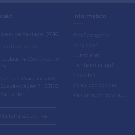
takt
Information
dservice: Vardagar 07-16
Om Beslagsmix
Mina sidor
0370-34 37 80
Kundtjänst
beslagsmix@skruvab.co
Hur handlar jag?
m
Köpvillkor
Skruvab i Värnamo AB |
Policy och cookies
Speditörvägen 2 | 331 53
Värnamo
Reklamation och retur
Kontakta säljare