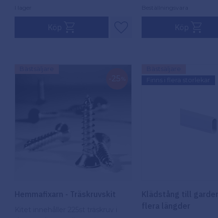
I lager
Beställningsvara
Köp
Köp
Lägg till i favoriter
Bästsäljare
Bästsäljare
25
%
Finns i flera storlekar
Hemmafixarn - Träskruvskit
Klädstång till garde
flera längder
Kitet innehåller 225st träskruv i