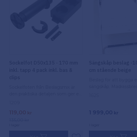
Sockelfot D50x135 - 170 mm
Sängskåp beslag -10
inkl. tapp 4 pack inkl. bas &
cm stående beige
clips
Beslag för att bygga e
sängskåp. Madrassbre
Sockelfoten från Beslagsmix är
160cm
den praktiska detaljen som ger en
1625
stadig bas för dina stommar.
1209
119,00
1 999,00
kr
kr
135,00
kr
I lager
I lager