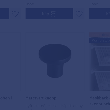
I lager
I lager
Köp
K
Lägg till i favoriter
Lägg till i favori
Finns i fler
Komplett p
roben i
Mattsvart knopp
Meshback 
skenor och
Lyft din möbel eller skåp till en ny