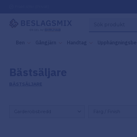
Frakt 49kr (Privat)
Ben
Gångjärn
Handtag
Upphängningsbe
Bästsäljare
BÄSTSÄLJARE
Garderobsbredd
Färg / Finish
50cm
5
Antracit
4
60cm
5
Vit
3