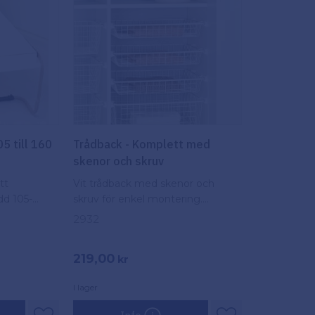
5 till 160
Trådback - Komplett med
skenor och skruv
tt
Vit trådback med skenor och
dd 105-
skruv för enkel montering.
Perfekt för smart och organiserad
2932
förvaring i garderob eller förråd.
219,00
kr
I lager