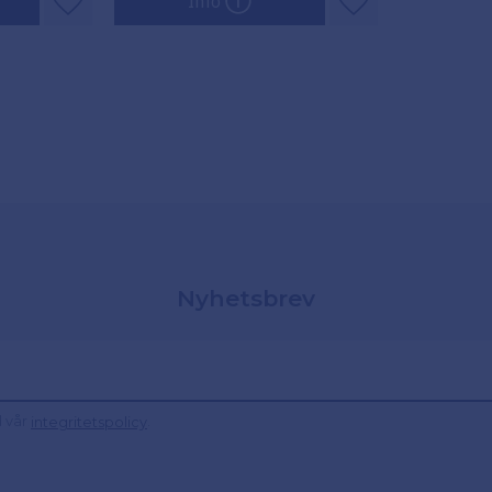
Info
Lägg till i favoriter
Lägg till i favori
Nyhetsbrev
d vår
.
integritetspolicy