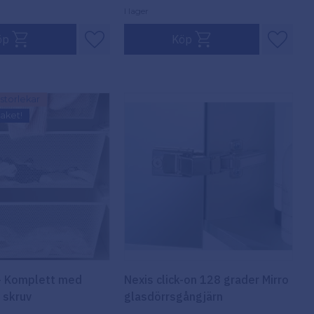
I lager
öp
Köp
ter
Lägg till i favoriter
Lägg ti
a storlekar
aket!
- Komplett med
Nexis click-on 128 grader Mirro
 skruv
glasdörrsgångjärn