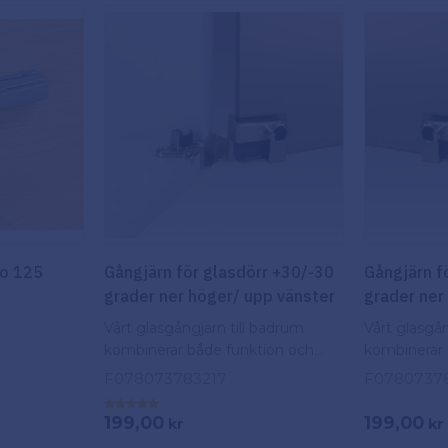
100
175
so 125
Gångjärn för glasdörr +30/-30
Gångjärn f
grader ner höger/ upp vänster
grader ner
Vårt glasgångjärn till badrum
Vårt glasgån
kombinerar både funktion och
kombinerar 
skönhet.
skönhet.
F078073783217
F0780737
199,00
199,00
kr
kr