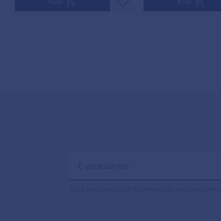
Köp
Köp
Lägg till i favoriter
Dina personuppgifter behandlas i enlighet me