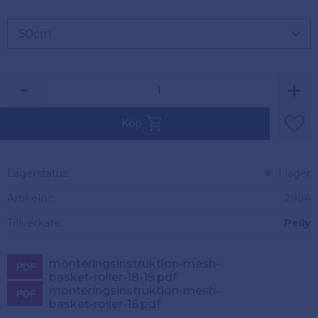
-
+
Köp
Lägg 
Lagerstatus
I lager
Artikelnr
2984
Tillverkare
Pelly
monteringsinstruktion-mesh-
basket-roller-18-19.pdf
monteringsinstruktion-mesh-
basket-roller-16.pdf