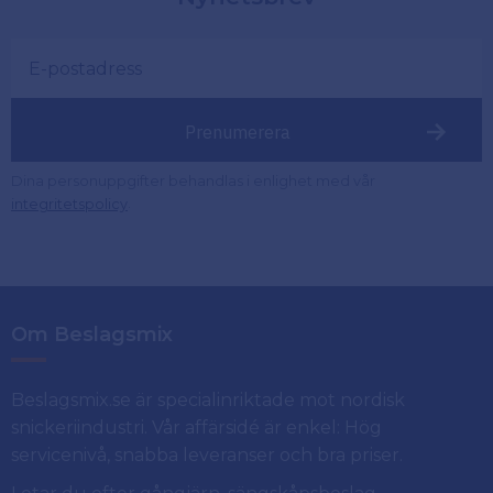
Prenumerera
Dina personuppgifter behandlas i enlighet med vår
.
integritetspolicy
Om Beslagsmix
Beslagsmix.se är specialinriktade mot nordisk
snickeriindustri. Vår affärsidé är enkel: Hög
servicenivå, snabba leveranser och bra priser.