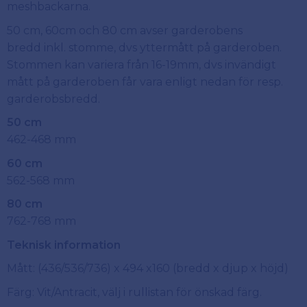
meshbackarna.
50 cm, 60cm och 80 cm avser garderobens
bredd inkl. stomme, dvs yttermått på garderoben.
Stommen kan variera från 16-19mm, dvs invändigt
mått på garderoben får vara enligt nedan för resp.
garderobsbredd.
50 cm
462-468 mm
60 cm
562-568 mm
80 cm
762-768 mm
Teknisk information
Mått: (436/536/736) x 494 x160 (bredd x djup x höjd)
Färg: Vit/Antracit, välj i rullistan för önskad färg.