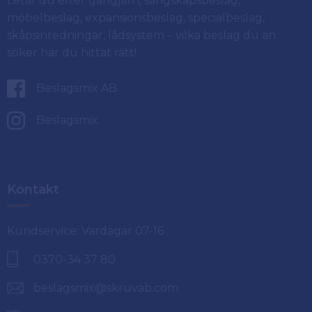
Letar du efter gångjärn, sängskåpsbeslag,
möbelbeslag, expansionsbeslag, specialbeslag,
skåpsinredningar, lådsystem – vilka beslag du än
söker har du hittat rätt!
Beslagsmix AB
Beslagsmix
Kontakt
Kundservice: Vardagar 07-16
0370-34 37 80
beslagsmix@skruvab.com