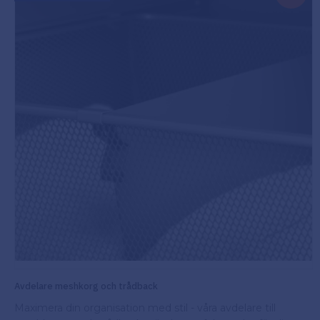
Avdelare meshkorg och trådback
Maximera din organisation med stil - våra avdelare till