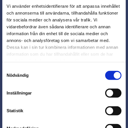
förråd.
2932
Vi använder enhetsidentifierare för att anpassa innehållet
och annonserna till användarna, tillhandahålla funktioner
219,00
kr
för sociala medier och analysera vår trafik. Vi
I lager
vidarebefordrar även sådana identifierare och annan
close
information från din enhet till de sociala medier och
Varmt välkommen till
Info
annons- och analysföretag som vi samarbetar med.
Lägg
Beslagsmix!
Dessa kan i sin tur kombinera informationen med annan
Finns i flera storlekar
information som du har tillhandahållit eller som de har
Komplett paket!
samlat in när du har använt deras tjänster.
Vill du handla som företag eller
privatperson?
Samtyckesval
Nödvändig
FÖRETAG
Inställningar
Priser visas exkl. moms
PRIVAT
Statistik
Priser visas inkl. moms