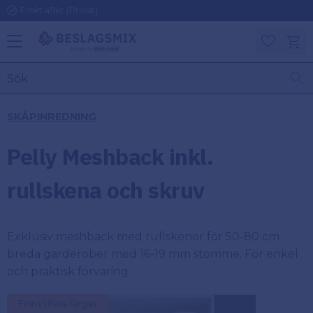
Frakt 49kr (Privat)
Meny
Kundv
Favoriter
KATEGORIER
INFORMAT
SKÅPINREDNING
ON
Ben
Pelly Meshback inkl.
Om
Gångjärn
Beslagsmix
m
rullskena och skruv
Handtag
Mina sidor
Exklusiv meshback med rullskenor för 50-80 cm
Upphängningsbeslag
Kundtjänst
breda garderober med 16-19 mm stomme. För enkel
och praktisk förvaring.
Lådbeslag
Hur handlar
jag?
Finns i flera färger
Möbelbeslag