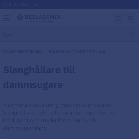
Frakt 49kr (Privat)
Meny
Kundv
Favoriter
KATEGORIER
INFORMAT
SKÅPINREDNING
BADRUM-TVÄTTSTUGA
ON
Ben
Slanghållare till
Om
Gångjärn
Beslagsmix
m
dammsugare
Handtag
Mina sidor
Maximera din städning med vår avancerade
Upphängningsbeslag
Kundtjänst
Slanghållare – den ultimata lösningen för en
intelligent och smidig förvaring av din
Lådbeslag
Hur handlar
dammsugarslang.
jag?
Möbelbeslag