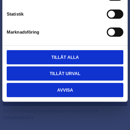
PRIVAT
Statistik
Priser visas inkl. moms
Marknadsföring
TILLÅT ALLA
Nyhetsbrev
TILLÅT URVAL
AVVISA
Prenumerera
Dina personuppgifter behandlas i enlighet med vår
.
integritetspolicy