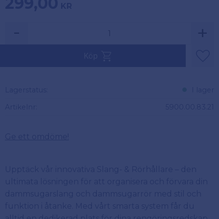
299,00
KR
-
+
Köp
Lägg 
Lagerstatus
I lager
Artikelnr
5900.00.83.21
Ge ett omdöme!
Upptäck vår innovativa Slang- & Rörhållare – den
ultimata lösningen för att organisera och förvara din
dammsugarslang och dammsugarrör med stil och
funktion i åtanke. Med vårt smarta system får du
alltid en dedikerad plats för dina rengöringsredskap,