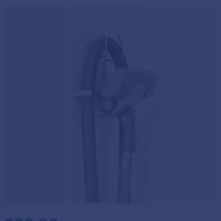
Köpvillkor
Fästelement
Policy och
Skåpinredning
cookies
Bästsäljare
Reklamation
och retur
Lagerrensning!