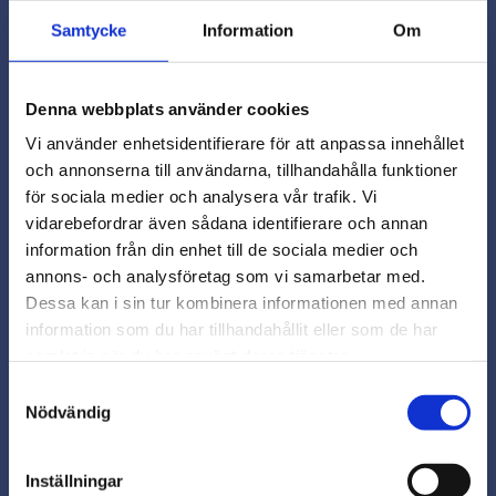
Omdömen
Samtycke
Information
Om
Du
Denna webbplats använder cookies
Vi använder enhetsidentifierare för att anpassa innehållet
och annonserna till användarna, tillhandahålla funktioner
för sociala medier och analysera vår trafik. Vi
vidarebefordrar även sådana identifierare och annan
close
information från din enhet till de sociala medier och
Varmt välkommen till
annons- och analysföretag som vi samarbetar med.
Beslagsmix!
Dessa kan i sin tur kombinera informationen med annan
information som du har tillhandahållit eller som de har
samlat in när du har använt deras tjänster.
Vill du handla som företag eller
privatperson?
Snabb leverans från lager i Sverige
Samtyckesval
Nödvändig
Smidig betalning
FÖRETAG
Kontakta oss på
beslagsmix@skruvab.com
Inställningar
Priser visas exkl. moms