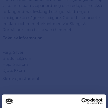
vilket inte bara skapar ordning och reda, utan också
förlänger deras livslängd och gör städningen
smidigare än någonsin tidigare. Gör ditt städarbete
enklare och mer effektivt med vår Slang- &
Rörhållare – din bästa vän i hemmet
Teknisk information
Färg: Silver
Bredd: 29,5 cm
Höjd: 25,5 cm
Djup: 10 cm
Skruv ej inkluderat!