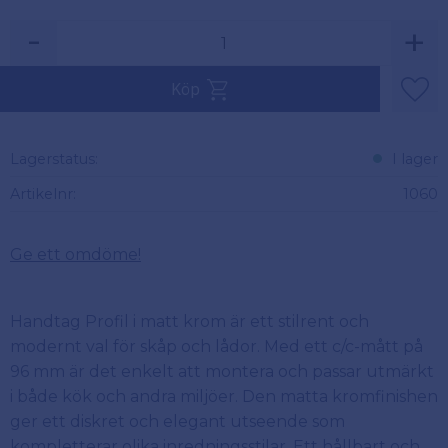
-
+
Köp
Lägg 
Lagerstatus
I lager
Artikelnr
1060
Ge ett omdöme!
Handtag Profil i matt krom är ett stilrent och
modernt val för skåp och lådor. Med ett c/c-mått på
96 mm är det enkelt att montera och passar utmärkt
i både kök och andra miljöer. Den matta kromfinishen
ger ett diskret och elegant utseende som
kompletterar olika inredningsstilar. Ett hållbart och