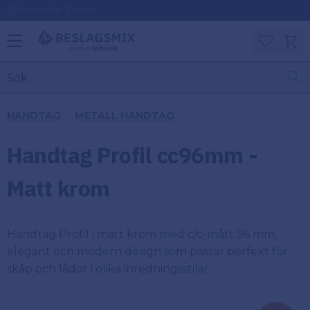
Frakt 49kr (Privat)
Meny
Kundv
Favoriter
KATEGORIER
INFORMAT
HANDTAG
METALL HANDTAG
ON
Ben
Handtag Profil cc96mm -
Om
Gångjärn
Beslagsmix
m
Matt krom
Handtag
Mina sidor
Handtag Profil i matt krom med c/c-mått 96 mm,
Upphängningsbeslag
Kundtjänst
elegant och modern design som passar perfekt för
skåp och lådor i olika inredningsstilar
Lådbeslag
Hur handlar
jag?
Möbelbeslag