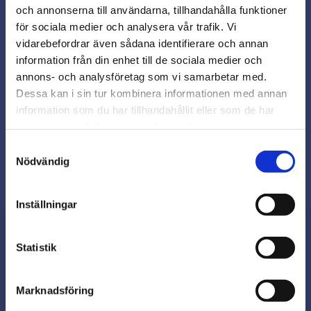
och annonserna till användarna, tillhandahålla funktioner
för sociala medier och analysera vår trafik. Vi
vidarebefordrar även sådana identifierare och annan
Snabb leverans från lager i Sverige
close
information från din enhet till de sociala medier och
Varmt välkommen till
Smidig betalning
annons- och analysföretag som vi samarbetar med.
Beslagsmix!
Kontakta oss på
Dessa kan i sin tur kombinera informationen med annan
beslagsmix@skruvab.com
information som du har tillhandahållit eller som de har
samlat in när du har använt deras tjänster.
Vill du handla som företag eller
privatperson?
Samtyckesval
Nödvändig
FÖRETAG
Inställningar
Priser visas exkl. moms
PRIVAT
Statistik
Priser visas inkl. moms
Nyhetsbrev
Marknadsföring