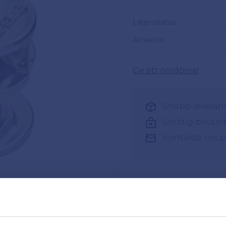
Lagerstatus
Artikelnr
Ge ett omdöme!
Snabb leverans 
Smidig betaln
Kontakta oss 