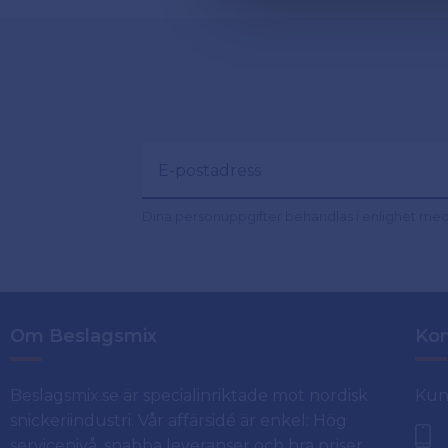
Dina personuppgifter behandlas i enlighet me
Om Beslagsmix
Kon
Beslagsmix.se är specialinriktade mot nordisk
Kun
snickeriindustri. Vår affärsidé är enkel: Hög
servicenivå, snabba leveranser och bra priser.