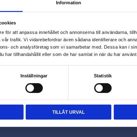
Information
close
Varmt välkommen till
cookies
Omdömen
Beslagsmix!
e för att anpassa innehållet och annonserna till användarna, tillh
vår trafik. Vi vidarebefordrar även sådana identifierare och anna
Du
nnons- och analysföretag som vi samarbetar med. Dessa kan i sin
Vill du handla som företag eller
har tillhandahållit eller som de har samlat in när du har använt 
privatperson?
FÖRETAG
PRIVAT
Inställningar
Statistik
Priser visas exkl. moms
Priser visas inkl. moms
TILLÅT URVAL