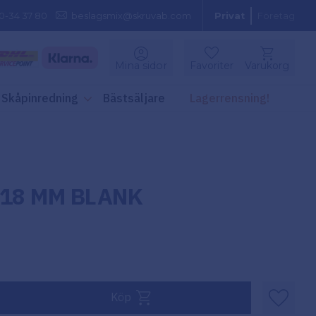
0-34 37 80
beslagsmix@skruvab.com
Privat
Företag
Kundvagn
Mina sidor
Favoriter
Varukorg
Favoriter
Skåpinredning
Bästsäljare
Lagerrensning!
18 MM BLANK
Köp
Lägg til