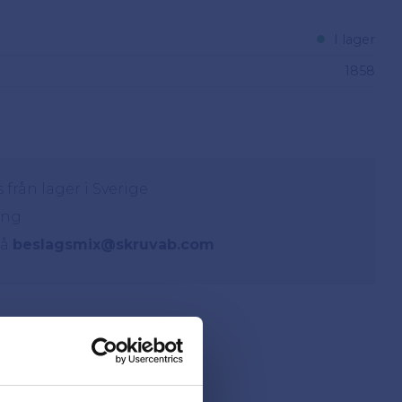
I lager
1858
från lager i Sverige
ing
på
beslagsmix@skruvab.com