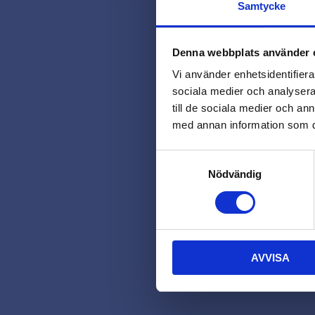
Samtycke
Denna webbplats använder 
Vi använder enhetsidentifierar
sociala medier och analysera 
till de sociala medier och a
med annan information som du 
Samtyckesval
Nödvändig
AVVISA