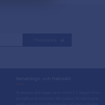
Prenumerera
Betalnings- och fraktsätt
Vi skickar alla lagervaror inom 1-3 dagar! Som
privatkund kommer ditt paket till närmaste
ombud och som företagskund kan vi skicka