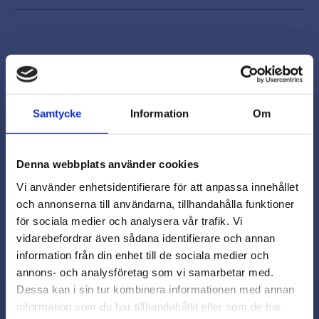
Samtycke
Information
Om
Snabb leverans från lager i Sverige
Smidig betalning
Kontakta oss på
Denna webbplats använder cookies
beslagsmix@skruvab.com
Vi använder enhetsidentifierare för att anpassa innehållet
och annonserna till användarna, tillhandahålla funktioner
för sociala medier och analysera vår trafik. Vi
vidarebefordrar även sådana identifierare och annan
close
information från din enhet till de sociala medier och
Varmt välkommen till
annons- och analysföretag som vi samarbetar med.
Beslagsmix!
Dessa kan i sin tur kombinera informationen med annan
information som du har tillhandahållit eller som de har