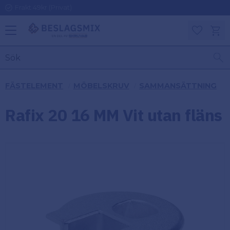
Frakt 49kr (Privat)
Meny
Kundv
Favoriter
KATEGORIER
INFORMAT
FÄSTELEMENT
MÖBELSKRUV
SAMMANSÄTTNING
ON
Ben
Rafix 20 16 MM Vit utan fläns
Om
Gångjärn
Beslagsmix
m
Handtag
Mina sidor
Upphängningsbeslag
Kundtjänst
Lådbeslag
Hur handlar
jag?
Möbelbeslag