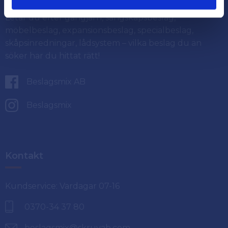
Letar du efter gångjärn, sängskåpsbeslag,
möbelbeslag, expansionsbeslag, specialbeslag,
skåpsinredningar, lådsystem – vilka beslag du än
söker har du hittat rätt!
Beslagsmix AB
Beslagsmix
Kontakt
Kundservice: Vardagar 07-16
0370-34 37 80
beslagsmix@skruvab.com