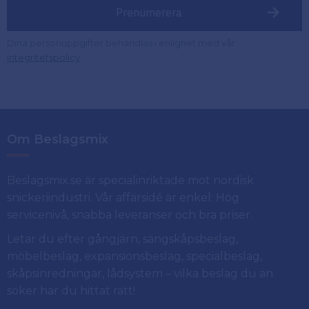
Prenumerera
Dina personuppgifter behandlas i enlighet med vår
.
integritetspolicy
Om Beslagsmix
Beslagsmix.se är specialinriktade mot nordisk
snickeriindustri. Vår affärsidé är enkel: Hög
servicenivå, snabba leveranser och bra priser.
Letar du efter gångjärn, sängskåpsbeslag,
möbelbeslag, expansionsbeslag, specialbeslag,
skåpsinredningar, lådsystem – vilka beslag du än
söker har du hittat rätt!