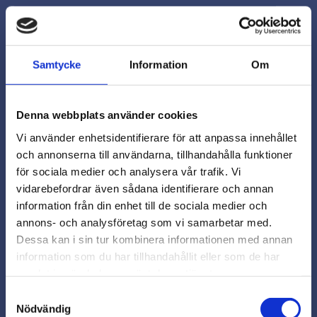
Info
Lägg
Samtycke
Information
Om
Denna webbplats använder cookies
Vi använder enhetsidentifierare för att anpassa innehållet
och annonserna till användarna, tillhandahålla funktioner
för sociala medier och analysera vår trafik. Vi
vidarebefordrar även sådana identifierare och annan
close
information från din enhet till de sociala medier och
Varmt välkommen till
annons- och analysföretag som vi samarbetar med.
Beslagsmix!
Dessa kan i sin tur kombinera informationen med annan
information som du har tillhandahållit eller som de har
samlat in när du har använt deras tjänster.
Vill du handla som företag eller
privatperson?
Samtyckesval
Nödvändig