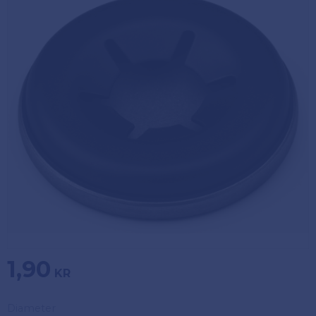
Köpvillkor
Fästelement
Policy och
Skåpinredning
cookies
Bästsäljare
Reklamation
och retur
Lagerrensning!
1,90
KR
Diameter