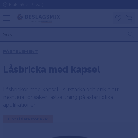
Frakt 49kr (Privat)
Meny
Kundv
Favoriter
KATEGORIER
INFORMAT
FÄSTELEMENT
ON
Ben
Låsbricka med kapsel
Om
Gångjärn
Beslagsmix
m
Låsbrickor med kapsel – slitstarka och enkla att
Handtag
Mina sidor
montera för säker fastsättning på axlar i olika
applikationer.
Upphängningsbeslag
Kundtjänst
Finns i flera storlekar
Lådbeslag
Hur handlar
jag?
Möbelbeslag