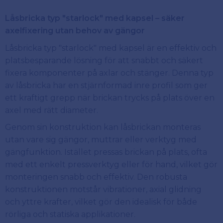
Låsbricka typ "starlock" med kapsel – säker
axelfixering utan behov av gängor
Låsbricka typ "starlock" med kapsel är en effektiv och
platsbesparande lösning för att snabbt och säkert
fixera komponenter på axlar och stänger. Denna typ
av låsbricka har en stjärnformad inre profil som ger
ett kraftigt grepp när brickan trycks på plats över en
axel med rätt diameter.
Genom sin konstruktion kan låsbrickan monteras
utan vare sig gängor, muttrar eller verktyg med
gängfunktion. Istället pressas brickan på plats, ofta
med ett enkelt pressverktyg eller för hand, vilket gör
monteringen snabb och effektiv. Den robusta
konstruktionen motstår vibrationer, axial glidning
och yttre krafter, vilket gör den idealisk för både
rörliga och statiska applikationer.