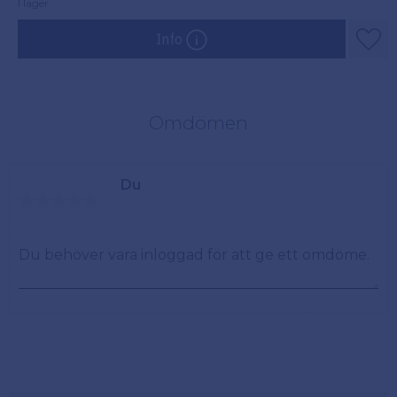
I lager
Info
Lägg
Omdömen
Du