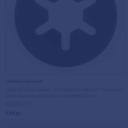
Låsbricka utan kapsel
Låsbrickor utan kapsel – slitstarka och enkla att montera för
säker fastsättning på axlar i olika applikationer.
ARAN04011
1,90
kr