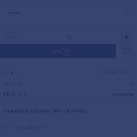
-
+
Säljs i multiplar av 10.
Köp
Lägg 
Artikelnr
ARANK060164
Multiple
10
Tillverkare
SKRUVAB
Visa alla produkter från SKRUVAB
Ge ett omdöme!