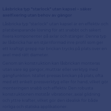
Låsbricka typ "starlock" utan kapsel – säker
axelfixering utan behov av gängor
Låsbricka typ "starlock" utan kapsel är en effektiv och
platsbesparande lösning för att snabbt och säkert
fixera komponenter på axlar och stänger. Denna typ
av låsbricka har en stjärnformad inre profil som ger
ett kraftigt grepp när brickan trycks på plats över en
axel med rätt diameter.
Genom sin konstruktion kan låsbrickan monteras
utan vare sig gängor, muttrar eller verktyg med
gängfunktion. Istället pressas brickan på plats, ofta
med ett enkelt pressverktyg eller för hand, vilket gör
monteringen snabb och effektiv. Den robusta
konstruktionen motstår vibrationer, axial glidning
och yttre krafter, vilket gör den idealisk för både
rörliga och statiska applikationer.