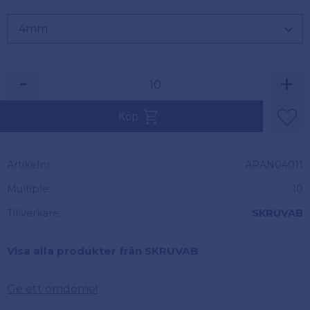
-
+
Säljs i multiplar av 10.
Köp
Lägg 
Artikelnr
ARAN04011
Multiple
10
Tillverkare
SKRUVAB
Visa alla produkter från SKRUVAB
Ge ett omdöme!