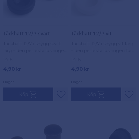
Täckhatt 12/7 svart
Täckhatt 12/7 vit
Täckhatt 12/7 i snygg svart
Täckhatt 12/7 i snygg vit färg
färg – den perfekta lösningen
– den perfekta lösningen för
för att skydda och ge ett
att skydda och ge ett stilfullt
1415
1416
stilfullt utseende till dina
utseende till dina projekt.
4,90
4,90
kr
kr
projekt.
I lager
I lager
Köp
Köp
Lägg till i favoriter
Lägg