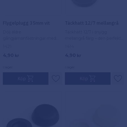
Flygelplugg 35mm vit
Täckhatt 12/7 mellangrå
Dölj äldre
Täckhatt 12/7 i snygg
gångjärnsinfästningar med
mellangrå färg – den perfekta
stil. Våra 35 mm flygelpluggar
lösningen för att skydda och
1421
1414
ger ett snyggt och
ge ett stilfullt utseende till
4,90
4,90
kr
kr
professionellt utseende.
dina projekt.
I lager
I lager
Köp
Köp
Lägg till i favoriter
Lägg