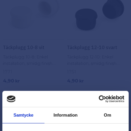
Täckplugg 10-8 vit
Täckplugg 12-10 svart
Täckplugg 10-8: Enkel
Täckplugg 12-10: Enkel
installation, smidig finish.
installation, smidig finish.
Skydda och förbättra dina
Skydda och förbättra dina
1771
1751
projekt med dessa praktiska
projekt med dessa praktiska
4,90
4,90
kr
kr
täckpluggar.
täckpluggar.
I lager
I lager
Köp
Köp
Lägg till i favoriter
Lägg
Samtycke
Information
Om