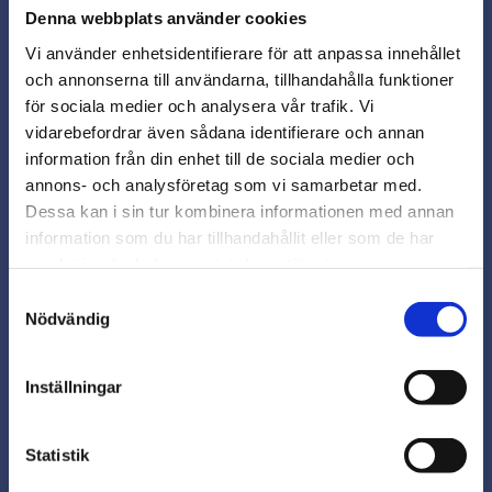
Denna webbplats använder cookies
Vi använder enhetsidentifierare för att anpassa innehållet
och annonserna till användarna, tillhandahålla funktioner
för sociala medier och analysera vår trafik. Vi
vidarebefordrar även sådana identifierare och annan
close
information från din enhet till de sociala medier och
Varmt välkommen till
annons- och analysföretag som vi samarbetar med.
Beslagsmix!
Täckplugg 12-6 vit
Täckplugg 13-8 vit
Dessa kan i sin tur kombinera informationen med annan
information som du har tillhandahållit eller som de har
Täckplugg 12-6: Enkel
Täckplugg 13-8: Enkel
samlat in när du har använt deras tjänster.
Vill du handla som företag eller
installation, smidig finish.
installation, smidig finish.
privatperson?
Skydda och förbättra dina
Skydda och förbättra dina
Samtyckesval
1428
1429
projekt med dessa praktiska
projekt med dessa praktiska
Nödvändig
1,13
1,13
kr
kr
täckpluggar.
täckpluggar.
FÖRETAG
I lager
I lager
Inställningar
Priser visas exkl. moms
Köp
Köp
PRIVAT
Lägg till i favoriter
Lägg
Statistik
Priser visas inkl. moms