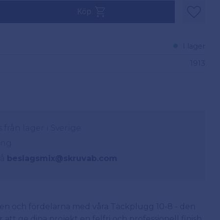
Köp
Lägg til
I lager
1913
från lager i Sverige
ing
på
beslagsmix@skruvab.com
n och fördelarna med våra Täckplugg 10-8 - den
att ge dina projekt en felfri och professionell finish.