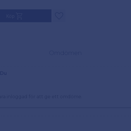
Köp
iter
Lägg till i favoriter
Omdömen
Du