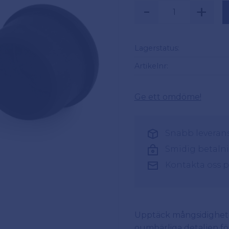
-
+
Lagerstatus
Artikelnr
Ge ett omdöme!
Snabb leverans 
Smidig betaln
Kontakta oss 
Upptäck mångsidighete
oumbärliga detaljen för 