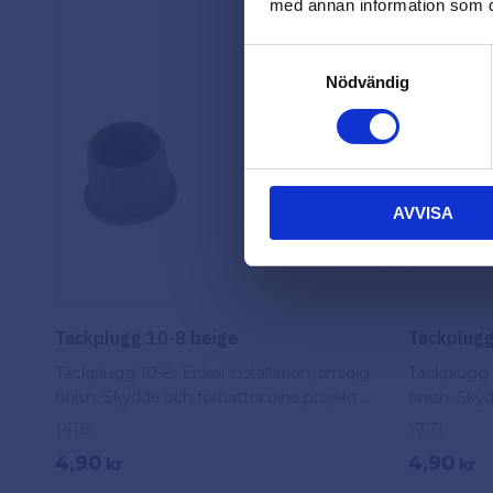
med annan information som du 
Samtyckesval
Nödvändig
AVVISA
Täckplugg 10-8 beige
Täckplugg
Täckplugg 10-8: Enkel installation, smidig
Täckplugg 1
finish. Skydda och förbättra dina projekt
finish. Sky
med dessa praktiska täckpluggar.
med dessa 
1418
1771
4,90
4,90
kr
kr