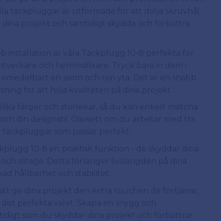
la täckpluggar är utformade för att dölja skruvhål
 dina projekt och samtidigt skydda och förbättra
 installation är våra Täckplugg 10-8 perfekta för
ntverkare och hemmafixare. Tryck bara in dem i
 omedelbart en jämn och ren yta. Det är en snabb
sning för att höja kvaliteten på dina projekt.
lika färger och storlekar, så du kan enkelt matcha
och din designstil. Oavsett om du arbetar med trä,
 vi täckpluggar som passar perfekt.
plugg 10-8 en praktisk funktion - de skyddar dina
och slitage. Detta förlänger livslängden på dina
d hållbarhet och stabilitet.
att ge dina projekt den extra touchen de förtjänar,
 det perfekta valet. Skapa en snygg och
mtidigt som du skyddar dina projekt och förbättrar