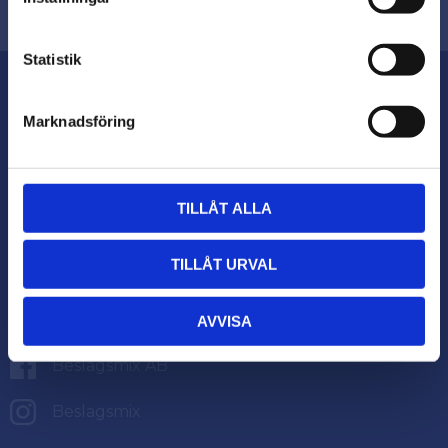
Priser visas exkl. moms
PRIVAT
Statistik
Priser visas inkl. moms
Om Beslagsmix
Marknadsföring
Beslagsmix.se är specialinriktade mot nordisk
snickeriindustri. Vår affärsidé är enkel: Hög
servicenivå, snabba leveranser och bra priser.
TILLÅT ALLA
Letar du efter gångjärn, sängskåpsbeslag,
möbelbeslag, expansionsbeslag, specialbeslag,
TILLÅT URVAL
skåpsinredningar, lådsystem – vilka beslag du än
söker har du hittat rätt!
AVVISA
Beslagsmix AB
Beslagsmix