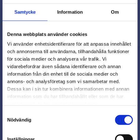
Lägg till i favoriter
Samtycke
Information
Om
Denna webbplats använder cookies
Vi använder enhetsidentifierare för att anpassa innehållet
och annonserna till användarna, tillhandahålla funktioner
för sociala medier och analysera vår trafik. Vi
vidarebefordrar även sådana identifierare och annan
close
Nyhetsbrev
information från din enhet till de sociala medier och
Varmt välkommen till
annons- och analysföretag som vi samarbetar med.
Beslagsmix!
Dessa kan i sin tur kombinera informationen med annan
information som du har tillhandahållit eller som de har
samlat in när du har använt deras tjänster.
Vill du handla som företag eller
Prenumerera
privatperson?
Samtyckesval
Nödvändig
Dina personuppgifter behandlas i enlighet med vår
FÖRETAG
.
integritetspolicy
Inställningar