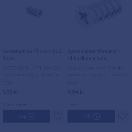
Köpvillkor
Fästelement
Policy och
Skåpinredning
cookies
Bästsäljare
Reklamation
och retur
Systemskruv FT 6.0 x 13,5
Systemskruv försänkt -
Lagerrensning!
TX20
Olika dimensioner
SYSTEMSKRUV FT 6,0 x 13,5
Systemskruv med försänkt
TX20 med kullrigt huvud och
huvud och krysspår. Lämplig
torxspår. Lämplig för
för stabila och säkra montage.
1324
1309
montering av beslag i
1,00
0,94
kr
kr
förborrade hål.
2748 st i lager
I lager
Köp
Info
Lägg till i favoriter
Lägg