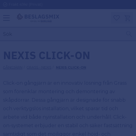
Frakt 49kr (Privat)
Meny
Kundv
Favoriter
KATEGORIER
INFORMAT
NEXIS CLICK-ON
ON
Ben
GÅNGJÄRN
GRASS - NEXIS
NEXIS CLICK-ON
Om
Gångjärn
Beslagsmix
m
Click-on gångjärn är en innovativ lösning från Grass
Handtag
som förenklar montering och demontering av
Mina sidor
skåpdörrar. Dessa gångjärn är designade för snabb
Upphängningsbeslag
Kundtjänst
och verktygslös installation, vilket sparar tid och
arbete vid både nyinstallation och underhåll. Click-
Lådbeslag
Hur handlar
on-systemet erbjuder en stabil och säker fastsättning
jag?
samtidigt som det möjliggör enkel höjd- och
Möbelbeslag