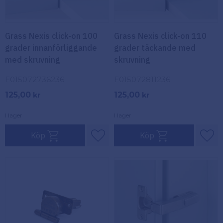
Grass Nexis click-on 100
Grass Nexis click-on 110
grader innanförliggande
grader täckande med
med skruvning
skruvning
F015072736236
F015072811236
125,00
125,00
kr
kr
I lager
I lager
Köp
Köp
Lägg till i favoriter
Lägg