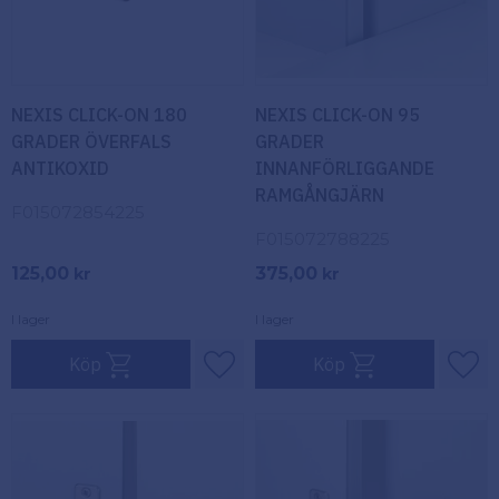
NEXIS CLICK-ON 180
NEXIS CLICK-ON 95
GRADER ÖVERFALS
GRADER
ANTIKOXID
INNANFÖRLIGGANDE
RAMGÅNGJÄRN
F015072854225
F015072788225
125,00
375,00
kr
kr
I lager
I lager
Köp
Köp
Lägg till i favoriter
Lägg