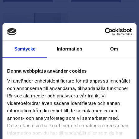
Samtycke
Information
Om
Denna webbplats använder cookies
Vi använder enhetsidentifierare för att anpassa innehållet
Nexis click-on 128 grader
Nexis click-on 180 grader
och annonserna till användarna, tillhandahålla funktioner
Mirro glasdörrsgångjärn
överfals förmässingad
för sociala medier och analysera vår trafik. Vi
Eleganta och pålitliga
Vårt högkvalitativa gångjärn
vidarebefordrar även sådana identifierare och annan
close
glasdörrsgångjärn för smidig
ger stabilitet och enkel
information från din enhet till de sociala medier och
Varmt välkommen till
funktion och stil i din
montering för dina dörr- och
F015072861217
F015135459225
annons- och analysföretag som vi samarbetar med.
inredning.
fönsterbehov. En smart
Beslagsmix!
199,00
125,00
kr
kr
Dessa kan i sin tur kombinera informationen med annan
investering!
information som du har tillhandahållit eller som de har
I lager
I lager