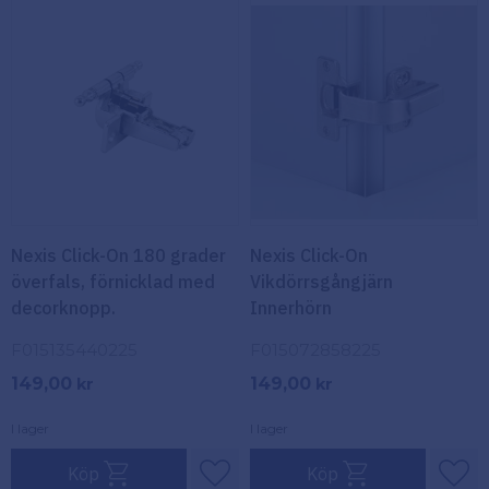
Nexis Click-On 180 grader
Nexis Click-On
överfals, förnicklad med
Vikdörrsgångjärn
decorknopp.
Innerhörn
F015135440225
F015072858225
149,00
149,00
kr
kr
I lager
I lager
Köp
Köp
Lägg till i favoriter
Lägg