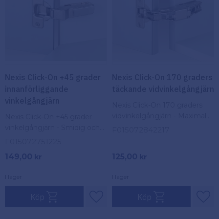
Nexis Click-On +45 grader
Nexis Click-On 170 graders
innanförliggande
täckande vidvinkelgångjärn
vinkelgångjärn
Nexis Click-On 170 graders
vidvinkelgångjärn - Maximal
Nexis Click-On +45 grader
funktionalitet och enkel
vinkelgångjärn - Smidig och
F015072842217
installation.
stilfull dörrinstallation.
F015072751225
149,00
125,00
kr
kr
I lager
I lager
Köp
Köp
Lägg till i favoriter
Lägg