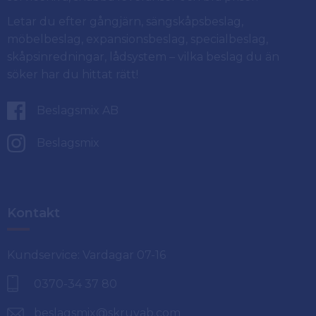
Letar du efter gångjärn, sängskåpsbeslag,
möbelbeslag, expansionsbeslag, specialbeslag,
skåpsinredningar, lådsystem – vilka beslag du än
söker har du hittat rätt!
Beslagsmix AB
Beslagsmix
Kontakt
Kundservice: Vardagar 07-16
0370-34 37 80
beslagsmix@skruvab.com