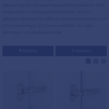
sidjustering för att säkerställa perfekt passform. Med
Köpvillkor
Fästelement
hög kvalitet och eleganta material är Click-on
Policy och
gångjärn idealiska för både professionella projekt och
Skåpinredning
cookies
DIY-renoveringar, och finns i varianter för olika
dörrtyper och öppningsvinklar.
Bästsäljare
Reklamation
och retur
Lagerrensning!
Filtrera
Sortera
V