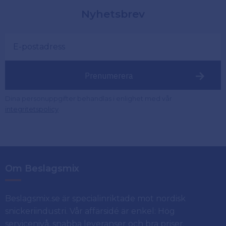
Nyhetsbrev
Prenumerera
Dina personuppgifter behandlas i enlighet med vår
.
integritetspolicy
Om Beslagsmix
Beslagsmix.se är specialinriktade mot nordisk
snickeriindustri. Vår affärsidé är enkel: Hög
servicenivå, snabba leveranser och bra priser.