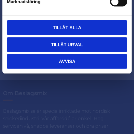
Nyhetsbrev
Marknadsföring
TILLÅT ALLA
Prenumerera
TILLÅT URVAL
Dina personuppgifter behandlas i enlighet med vår
.
integritetspolicy
AVVISA
Om Beslagsmix
Beslagsmix.se är specialinriktade mot nordisk
snickeriindustri. Vår affärsidé är enkel: Hög
servicenivå, snabba leveranser och bra priser.