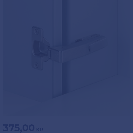
Köpvillkor
Fästelement
Policy och
Skåpinredning
cookies
Bästsäljare
Reklamation
och retur
Lagerrensning!
375,00
KR