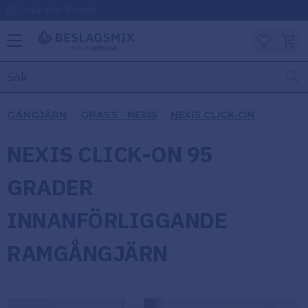
Frakt 49kr (Privat)
Meny
Kundv
Favoriter
KATEGORIER
INFORMAT
GÅNGJÄRN
GRASS - NEXIS
NEXIS CLICK-ON
ON
Ben
NEXIS CLICK-ON 95
Om
Gångjärn
Beslagsmix
m
GRADER
Handtag
Mina sidor
INNANFÖRLIGGANDE
Upphängningsbeslag
Kundtjänst
RAMGÅNGJÄRN
Lådbeslag
Hur handlar
jag?
Möbelbeslag