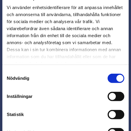
Vi använder enhetsidentifierare för att anpassa innehållet
och annonserna till användarna, tillhandahålla funktioner
för sociala medier och analysera vår trafik. Vi
vidarebefordrar även sådana identifierare och annan
close
information från din enhet till de sociala medier och
Varmt välkommen till
Snabb leverans från lager i Sverige
annons- och analysföretag som vi samarbetar med.
Beslagsmix!
Dessa kan i sin tur kombinera informationen med annan
Smidig betalning
information som du har tillhandahållit eller som de har
Kontakta oss på
samlat in när du har använt deras tjänster.
Vill du handla som företag eller
beslagsmix@skruvab.com
privatperson?
Samtyckesval
Nödvändig
FÖRETAG
Inställningar
Priser visas exkl. moms
PRIVAT
Statistik
Priser visas inkl. moms