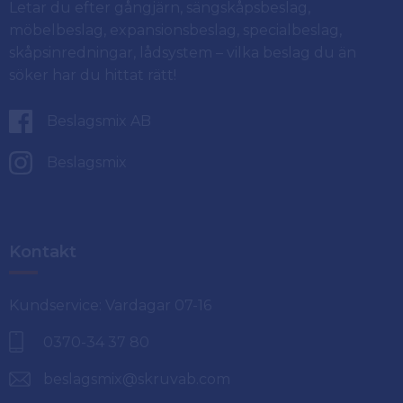
Letar du efter gångjärn, sängskåpsbeslag,
möbelbeslag, expansionsbeslag, specialbeslag,
skåpsinredningar, lådsystem – vilka beslag du än
söker har du hittat rätt!
Beslagsmix AB
Beslagsmix
Kontakt
Kundservice: Vardagar 07-16
0370-34 37 80
beslagsmix@skruvab.com