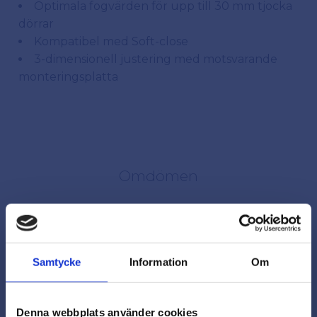
Optimala fogvärden för upp till 30 mm tjocka
dörrar
Kompatibel med Soft-close
3-dimensionell justering med motsvarande
monteringsplatta
Omdömen
Du
Samtycke
Information
Om
Denna webbplats använder cookies