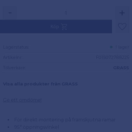
-
+
Köp
Lägg 
Lagerstatus
I lager
Artikelnr
F015072788225
Tillverkare
GRASS
Visa alla produkter från GRASS
Ge ett omdöme!
För direkt montering på framskjutna ramar
95° öppningsvinkel