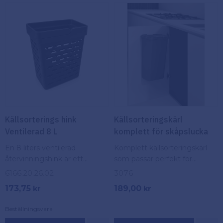
Köpvillkor
Fästelement
Policy och
Skåpinredning
cookies
Bästsäljare
Reklamation
och retur
Lagerrensning!
Källsorterings hink
Källsorteringskärl
Ventilerad 8 L
komplett för skåpslucka
En 8 liters ventilerad
Komplett källsorteringskärl
återvinningshink är ett
som passar perfekt för
utmärkt val för hushåll eller
montering på skåpsluckor.
6166.20.26.02
3076
arbetsplatser där avfall
173,75
189,00
kr
kr
behöver hållas fräscht och
välorganiserat.
Beställningsvara