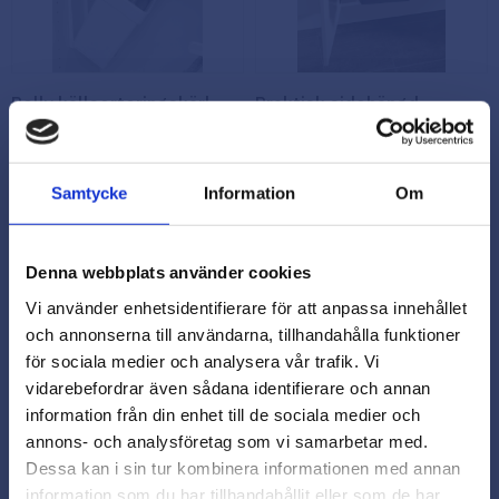
Pelly källsorteringskärl
Praktisk sidohängd
med flip-funktion
källsortering, 2x8 liters -
antracit
Effektiv källsortering i stil
med våra smarta
Praktisk och stilren lösning för
Samtycke
Information
Om
källsorteringskärl med flip-
din miljövänliga livsstil.
5203.00.12.11
funktion. Hållbart och
6162.00.81.11
praktiskt.
Denna webbplats använder cookies
429,00
699,00
kr
kr
Vi använder enhetsidentifierare för att anpassa innehållet
Beställningsvara
I lager
och annonserna till användarna, tillhandahålla funktioner
för sociala medier och analysera vår trafik. Vi
Info
Köp
Lägg till i favoriter
Lägg
vidarebefordrar även sådana identifierare och annan
close
information från din enhet till de sociala medier och
Varmt välkommen till
annons- och analysföretag som vi samarbetar med.
Beslagsmix!
Dessa kan i sin tur kombinera informationen med annan
information som du har tillhandahållit eller som de har