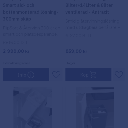
Smart sid- och
8liter+14Liter & 8liter
bottenmonterad lösning-
ventilerad - Antracit
300mm skåp
Smidig återvinningslösning
med utdragbara behållare –
FlipSort & Återvinn 300 är en
håll köket organiserat, rent
smart och platsbesparande
6167.00.81.11
och tänk på miljön.
återvinningslösning för
8816.00.12.11
sid-/bottenmontering,
2 999,00
859,00
kr
kr
perfekt för små utrymmen
Beställningsvara
I lager
Info
Köp
Lägg till i favoriter
Lägg