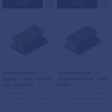
Köp
Info
Lägg till i favoriter
Lägg
Källsorteringskärl – 2
Källsorteringskärl – 3
stora & 2 mindre kärl med
stora kärl med lock - Olika
lock - Olika höjd
höjder
Sopkärlssystem med 2 stora
Skapa ordning i köket med
lådor med lock och färgade
vårt flexibla sopkärlssystem
handtag, 2 små lådor och 3
för 80 cm skåp – 3 stora med
3059
3057
lådor utan lock. Anpassade för
lock & 3 små.