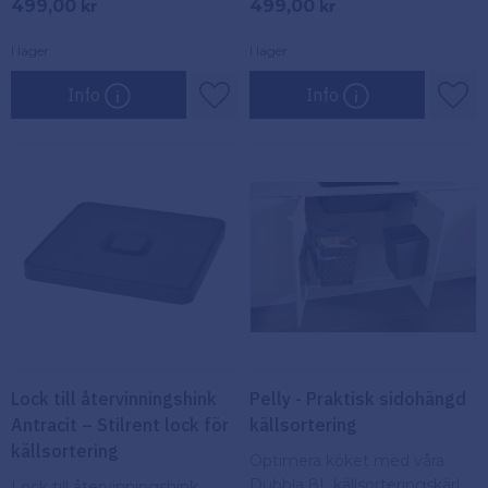
499,00
499,00
kr
kr
80 cm skåp.
I lager
I lager
Info
Info
Lägg till i favoriter
Lägg
Lock till återvinningshink
Pelly - Praktisk sidohängd
Antracit – Stilrent lock för
källsortering
källsortering
Optimera köket med våra
Dubbla 8L källsorteringskärl.
Lock till återvinningshink