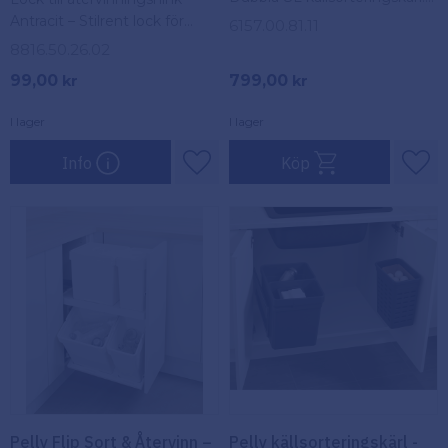
Smidigt fullutdrag och
Antracit – Stilrent lock för
6157.00.81.11
kompostpåshållare. Gör
källsortering
8816.50.26.02
källsortering enkelt!
99,00
799,00
kr
kr
I lager
I lager
Info
Köp
Lägg till i favoriter
Lägg
Pelly Flip Sort & Återvinn –
Pelly källsorteringskärl -