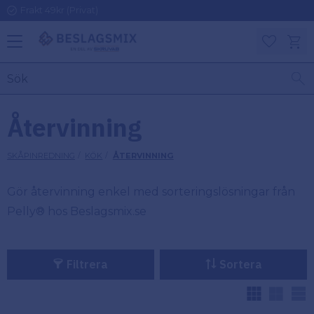
Frakt 49kr (Privat)
Meny
Kundv
Favoriter
KATEGORIER
INFORMAT
Återvinning
ON
Ben
SKÅPINREDNING
KÖK
ÅTERVINNING
Om
Gångjärn
Beslagsmix
m
Gör återvinning enkel med sorteringslösningar från
Handtag
Pelly® hos Beslagsmix.se
Mina sidor
Upphängningsbeslag
Kundtjänst
Filtrera
Sortera
Lådbeslag
Hur handlar
V
jag?
Möbelbeslag