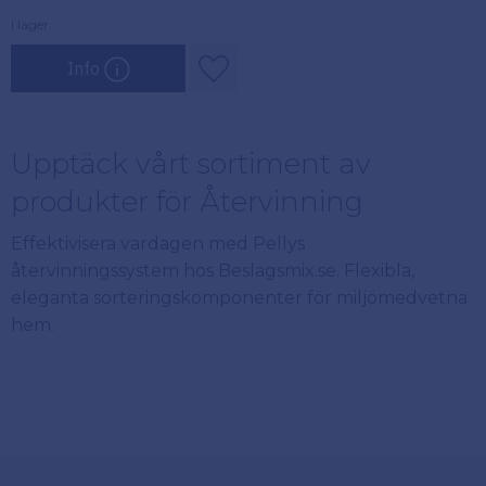
I lager
Info
Lägg till i favoriter
Upptäck vårt sortiment av
produkter för Återvinning
Effektivisera vardagen med Pellys
återvinningssystem hos Beslagsmix.se. Flexibla,
eleganta sorteringskomponenter för miljömedvetna
hem.