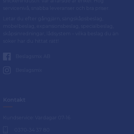
snickeriindustri. Vår affärsidé är enkel: Hög
servicenivå, snabba leveranser och bra priser.
Letar du efter gångjärn, sängskåpsbeslag,
möbelbeslag, expansionsbeslag, specialbeslag,
skåpsinredningar, lådsystem – vilka beslag du än
söker har du hittat rätt!
Beslagsmix AB
Beslagsmix
Kontakt
Kundservice: Vardagar 07-16
0370-34 37 80