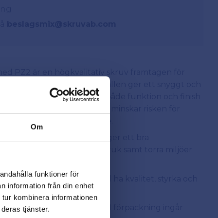
ing
på
beslagsmix@skruvab.com
med PZ2 är en högkvalitativ skruv framtagen för
tningar i trä. Den kullriga skallen ger ett snyggt och
ekt för synliga montage där både funktion och finish
ozidriv) ger ett stabilt grepp, minskar risken för
ringen snabbare och enklare.
Om
d med WIROX (FZB), vilket ger ett bra
r den idealisk för inomhusbruk samt torra miljöer
säker infästning är viktigt.
andahålla funktioner för
roffs och hemmafixare som vill ha kvalitet, styrka och
n information från din enhet
.
 tur kombinera informationen
ckning om 1000st – vid köp av 1 förpackning ingår
deras tjänster.