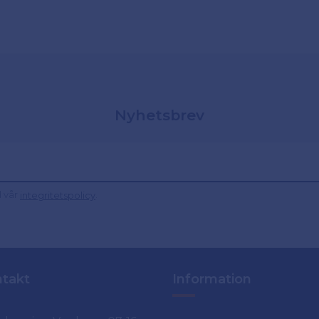
Nyhetsbrev
d vår
.
integritetspolicy
takt
Information