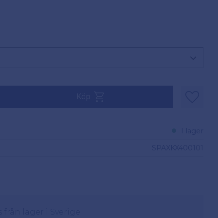
Köp
Lägg til
I lager
SPAXKX400101
från lager i Sverige