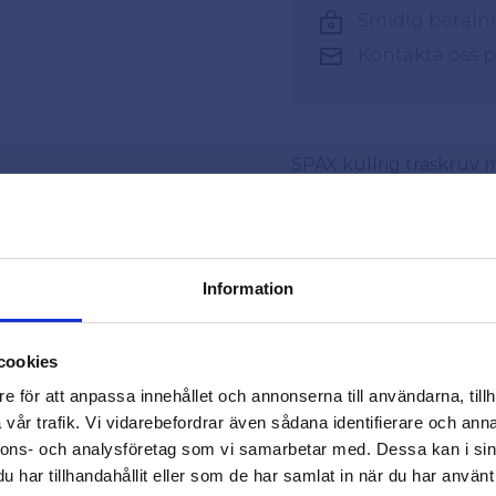
Smidig betaln
Kontakta oss 
SPAX kullrig träskruv 
säkra och hållbara infäs
dekorativt avslut, perf
är viktig. PZ2-spåret (P
slirning och gör monte
Information
Skruven är ytbehandla
close
korrosionsskydd och gö
Varmt välkommen till
cookies
där lång hållbarhet och 
Beslagsmix!
e för att anpassa innehållet och annonserna till användarna, tillh
Ett självklart val för p
vår trafik. Vi vidarebefordrar även sådana identifierare och anna
ett snyggt slutresultat
nnons- och analysföretag som vi samarbetar med. Dessa kan i sin
Vill du handla som företag eller
Säljes i praktisk förpa
har tillhandahållit eller som de har samlat in när du har använt 
privatperson?