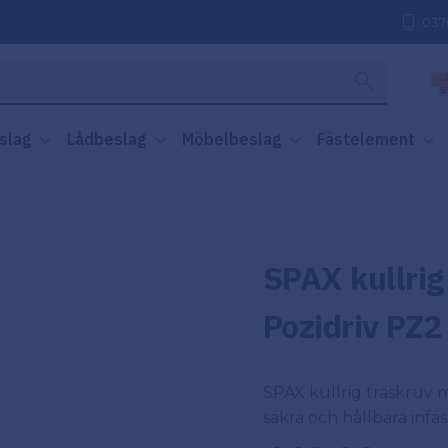
037
slag
Lådbeslag
Möbelbeslag
Fästelement
SPAX kullri
Pozidriv PZ2
​SPAX kullrig träskruv
säkra och hållbara infäst