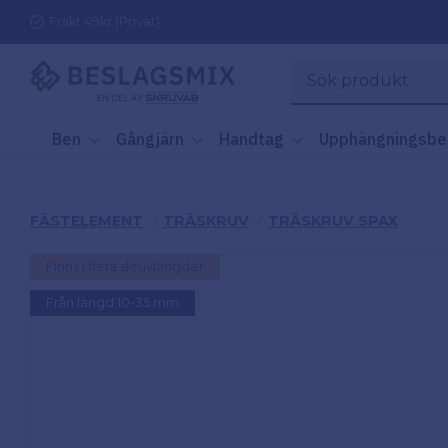
Frakt 49kr (Privat)
Ben
Gångjärn
Handtag
Upphängningsbe
FÄSTELEMENT
TRÄSKRUV
TRÄSKRUV SPAX
Finns i flera skruvlängder
Från längd 10-35 mm