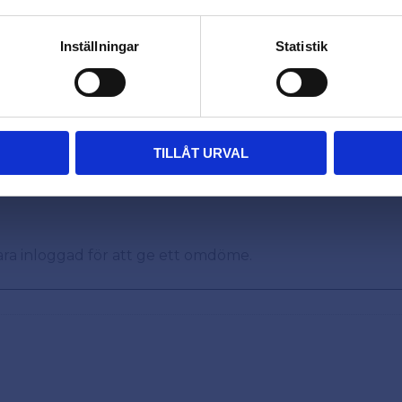
totalt 1000 skruvar.
FÖRETAG
PRIVAT
Inställningar
Statistik
Priser visas exkl. moms
Priser visas inkl. moms
Omdömen
TILLÅT URVAL
Du