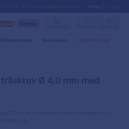
0-34 37 80
beslagsmix@skruvab.com
Privat
Företag
Kundvagn
Mina sidor
Favoriter
Varukorg
Favoriter
Skåpinredning
Bästsäljare
Lagerrensning!
g träskruv Ø 4,0 mm med
 med PZ2 är en högkvalitativ skruv framtagen för
ningar i trä.