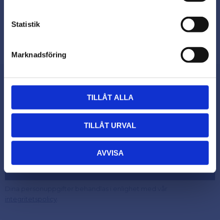
PRIVAT
Statistik
Priser visas inkl. moms
Marknadsföring
TILLÅT ALLA
Nyhetsbrev
TILLÅT URVAL
AVVISA
Prenumerera
Dina personuppgifter behandlas i enlighet med vår
.
integritetspolicy