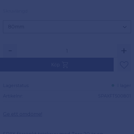
Skruvlängd
-
+
Köp
Lägg 
Lagerstatus
I lager
Artikelnr
SPAXFT500801
Ge ett omdöme!