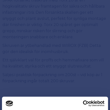
SPAX försänkt träskruv med Torx 20 är en
högkvalitativ skruv framtagen för säkra och hållbara
infästningar i trä. Den försänkta skallen ger ett
snyggt och plant avslut, perfekt för synliga montage
där finishen är viktig. Torx 20-spåret ger optimalt
grepp, minskar risken för slirning och gör
monteringen snabbare och enklare.
Skruven är ytbehandlad med WIROX (FZB) Detta
gör den idealisk för inomhusbruk.
Ett självklart val för proffs och hemmafixare som vill
ha kvalitet, styrka och ett snyggt slutresultat.
Säljes i praktisk förpackning om 200st – vid köp av 1
förpackning ingår totalt 200 skruvar.