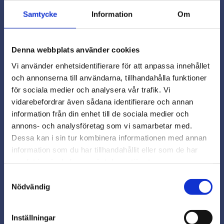
Omdömen
Samtycke
Information
Om
Du
Denna webbplats använder cookies
Vi använder enhetsidentifierare för att anpassa innehållet
och annonserna till användarna, tillhandahålla funktioner
för sociala medier och analysera vår trafik. Vi
vidarebefordrar även sådana identifierare och annan
close
information från din enhet till de sociala medier och
Varmt välkommen till
annons- och analysföretag som vi samarbetar med.
Beslagsmix!
Dessa kan i sin tur kombinera informationen med annan
information som du har tillhandahållit eller som de har
samlat in när du har använt deras tjänster.
Vill du handla som företag eller
privatperson?
Snabb leverans från lager i Sverige
Samtyckesval
Nödvändig
Smidig betalning
FÖRETAG
Kontakta oss på
beslagsmix@skruvab.com
Inställningar
Priser visas exkl. moms