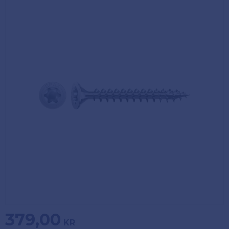
Köpvillkor
Fästelement
Policy och
Skåpinredning
cookies
Bästsäljare
Reklamation
och retur
Lagerrensning!
379,00
KR