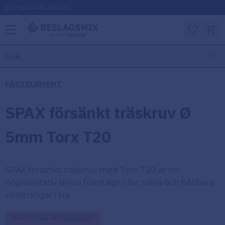
Frakt 49kr (Privat)
Meny
Kundv
Favoriter
KATEGORIER
INFORMAT
FÄSTELEMENT
ON
Ben
SPAX försänkt träskruv Ø
Om
Gångjärn
Beslagsmix
m
5mm Torx T20
Handtag
Mina sidor
SPAX försänkt träskruv med Torx T20 är en
Upphängningsbeslag
Kundtjänst
högkvalitativ skruv framtagen för säkra och hållbara
infästningar i trä.
Lådbeslag
Hur handlar
jag?
Finns i flera skruvlängder
Möbelbeslag