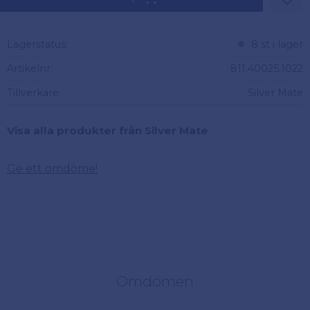
Lägg 
Lagerstatus
8 st i lager
Artikelnr
811.40025.1022
Tillverkare
Silver Mate
Visa alla produkter från Silver Mate
Ge ett omdöme!
Omdömen