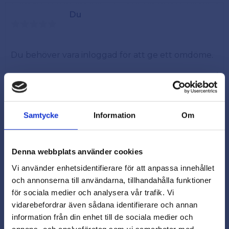
Du
Samtycke
Information
Om
Snabb leverans från lager i Sverige
Denna webbplats använder cookies
Smidig betalning
Vi använder enhetsidentifierare för att anpassa innehållet
och annonserna till användarna, tillhandahålla funktioner
Kontakta oss på
för sociala medier och analysera vår trafik. Vi
beslagsmix@skruvab.com
vidarebefordrar även sådana identifierare och annan
close
information från din enhet till de sociala medier och
Varmt välkommen till
annons- och analysföretag som vi samarbetar med.