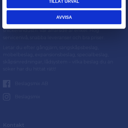
TILLÅT URVAL
Om Beslagsmix
AVVISA
Beslagsmix.se är specialinriktade mot nordisk
snickeriindustri. Vår affärsidé är enkel: Hög
servicenivå, snabba leveranser och bra priser.
Letar du efter gångjärn, sängskåpsbeslag,
möbelbeslag, expansionsbeslag, specialbeslag,
skåpsinredningar, lådsystem – vilka beslag du än
söker har du hittat rätt!
Beslagsmix AB
Beslagsmix
Kontakt