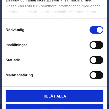
Beslagsmix!
Dessa kan i sin tur kombinera informationen med annan
information som du har tillhandahållit eller som de har
samlat in när du har använt deras tjänster.
Vill du handla som företag eller
privatperson?
Samtyckesval
Nödvändig
FÖRETAG
Nyhetsbrev
Inställningar
Priser visas exkl. moms
PRIVAT
Statistik
Priser visas inkl. moms
Prenumerera
Marknadsföring
Dina personuppgifter behandlas i enlighet med vår
.
integritetspolicy
TILLÅT ALLA