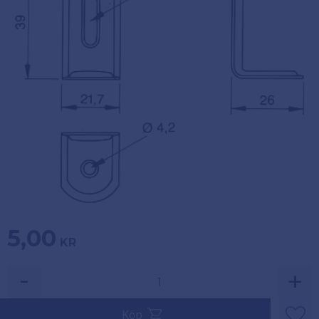
Köpvillkor
Fästelement
Policy och
Skåpinredning
cookies
Bästsäljare
Reklamation
och retur
Lagerrensning!
5,00
KR
-
+
Köp