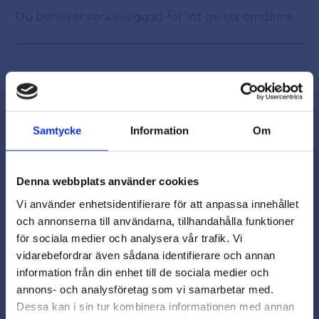
Samtycke
Information
Om
Snabb leverans från lager i Sverige
Smidig betalning
Denna webbplats använder cookies
Kontakta oss på
Vi använder enhetsidentifierare för att anpassa innehållet
beslagsmix@skruvab.com
och annonserna till användarna, tillhandahålla funktioner
för sociala medier och analysera vår trafik. Vi
vidarebefordrar även sådana identifierare och annan
close
information från din enhet till de sociala medier och
Varmt välkommen till
annons- och analysföretag som vi samarbetar med.
Beslagsmix!
Dessa kan i sin tur kombinera informationen med annan