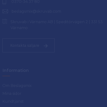
0370-34 37 80
beslagsmix@skruvab.com
Skruvab i Värnamo AB | Speditörvägen 2 | 331 53
Värnamo
Kontakta säljare
Information
Om Beslagsmix
Mina sidor
Kundtjänst