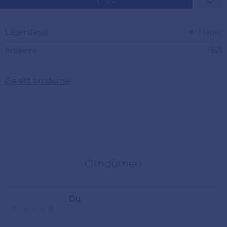
Lägg 
Lagerstatus
I lager
Artikelnr
1501
Ge ett omdöme!
Omdömen
Du