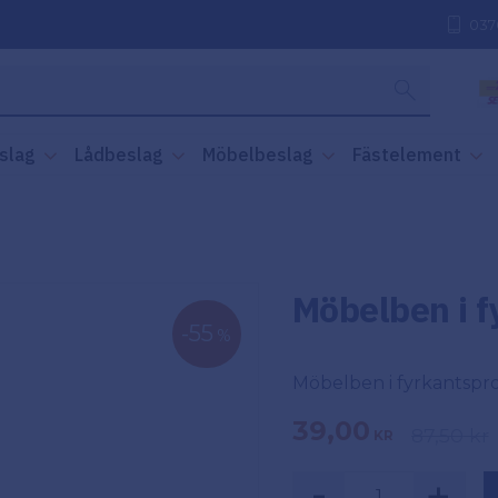
037
slag
Lådbeslag
Möbelbeslag
Fästelement
Möbelben i 
55
%
Möbelben i fyrkantspro
Nedsatt pris:
39,00
Ordinarie
87,50
kr
KR
-
+