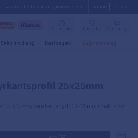
0-34 37 80
beslagsmix@skruvab.com
Privat
Företag
Kundvagn
Mina sidor
Favoriter
Varukorg
Favoriter
Skåpinredning
Bästsäljare
Lagerrensning!
fyrkantsprofil 25x25mm
fil 25x25mm, variabel längd 163-175mm i matt krom
 pris:
Köp