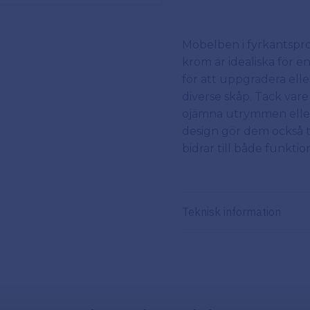
Möbelben i fyrkantspro
krom är idealiska för 
för att uppgradera ell
diverse skåp. Tack vare
ojämna utrymmen eller
design gör dem också ti
bidrar till både funktion
Teknisk information