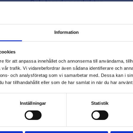
Relaterade produkter
Information
close
Varmt välkommen till
cookies
Beslagsmix!
e för att anpassa innehållet och annonserna till användarna, tillh
vår trafik. Vi vidarebefordrar även sådana identifierare och anna
nnons- och analysföretag som vi samarbetar med. Dessa kan i sin
Vill du handla som företag eller
har tillhandahållit eller som de har samlat in när du har använt 
privatperson?
FÖRETAG
PRIVAT
Inställningar
Statistik
Priser visas exkl. moms
Priser visas inkl. moms