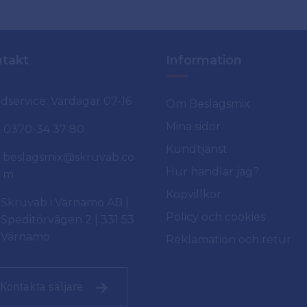
takt
Information
dservice: Vardagar 07-16
Om Beslagsmix
Mina sidor
0370-34 37 80
Kundtjänst
beslagsmix@skruvab.co
Hur handlar jag?
m
Köpvillkor
Skruvab i Värnamo AB |
Policy och cookies
Speditörvägen 2 | 331 53
Värnamo
Reklamation och retur
Kontakta säljare