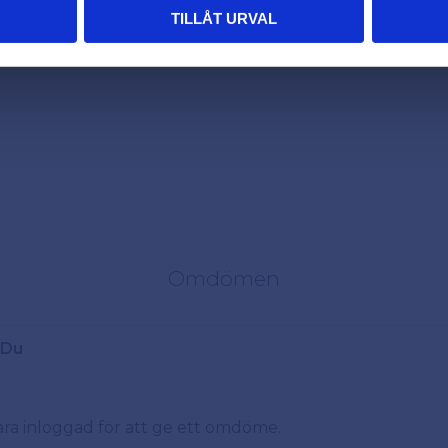
TILLÅT URVAL
iter
Omdömen
Du