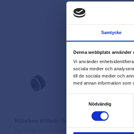
29
%
Samtycke
Denna webbplats använder 
Vi använder enhetsidentifierar
sociala medier och analysera 
till de sociala medier och a
med annan information som du 
Samtyckesval
Nödvändig
Möbelben: Ø30mm - höjd 150mm
Det runda möbelbenet i 30 mm ger dina