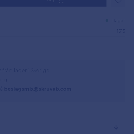
Lägg til
I lager
1515
från lager i Sverige
ing
på
beslagsmix@skruvab.com