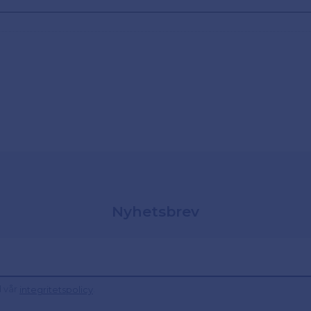
Nyhetsbrev
d vår
.
integritetspolicy