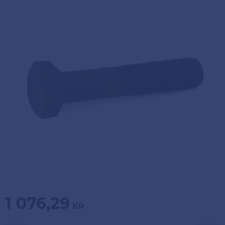
Köpvillkor
Fästelement
Policy och
Skåpinredning
cookies
Bästsäljare
Reklamation
och retur
Lagerrensning!
1 076,29
KR