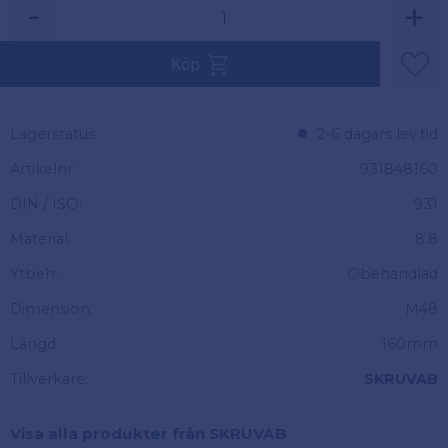
-
+
Köp
Lägg 
Lagerstatus
2-6 dagars lev.tid
Artikelnr
931848160
DIN / ISO
931
Material
8.8
Ytbeh.
Obehandlad
Dimension
M48
Längd
160mm
Tillverkare
SKRUVAB
Visa alla produkter från SKRUVAB