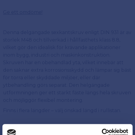
Ge ett omdöme!
Denna delgängade sexkantskruv enligt DIN 931 är av
storlek M48 och tillverkad i hållfasthets klass 8.8,
vilket gör den idealisk för krävande applikationer
inom bygg, industri och maskinkonstruktion.
Skruven har en obehandlad yta, vilket innebär att
den saknar extra korrosionsskydd och lämpar sig bäst
för torra eller skyddade miljöer, eller där
ytbehandling görs separat. Den helgängade
utformningen ger ett starkt fäste längs hela skruven
och möjliggör flexibel montering.
Finns i flera längder – välj önskad längd i rullistan.