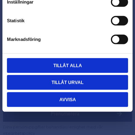
Kontakta oss på
Inställningar
Priser visas exkl. moms
beslagsmix@skruvab.com
PRIVAT
Statistik
Priser visas inkl. moms
Marknadsföring
TILLÅT ALLA
Nyhetsbrev
TILLÅT URVAL
AVVISA
Prenumerera
Dina personuppgifter behandlas i enlighet med vår
.
integritetspolicy