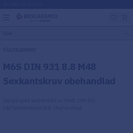
Frakt 49kr (Privat)
Meny
Kundv
Favoriter
KATEGORIER
INFORMAT
FÄSTELEMENT
ON
Ben
M6S DIN 931 8.8 M48
Om
Gångjärn
Beslagsmix
m
Sexkantskruv obehandlad
Handtag
Mina sidor
Delgängad sexkantskruv M48, DIN 931,
Upphängningsbeslag
Kundtjänst
hållfasthetsklass 8.8, obehandlad
Lådbeslag
Hur handlar
jag?
Möbelbeslag