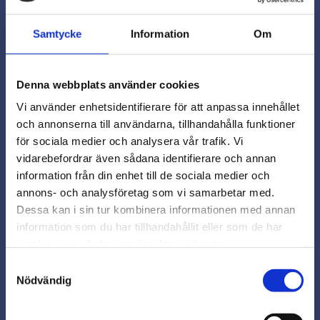
Omdömen
Samtycke
Information
Om
Denna webbplats använder cookies
Du
Vi använder enhetsidentifierare för att anpassa innehållet
och annonserna till användarna, tillhandahålla funktioner
för sociala medier och analysera vår trafik. Vi
vidarebefordrar även sådana identifierare och annan
close
information från din enhet till de sociala medier och
Varmt välkommen till
annons- och analysföretag som vi samarbetar med.
Beslagsmix!
Dessa kan i sin tur kombinera informationen med annan
information som du har tillhandahållit eller som de har
samlat in när du har använt deras tjänster.
Vill du handla som företag eller
privatperson?
Samtyckesval
Snabb leverans från lager i Sverige
Nödvändig
Smidig betalning
FÖRETAG