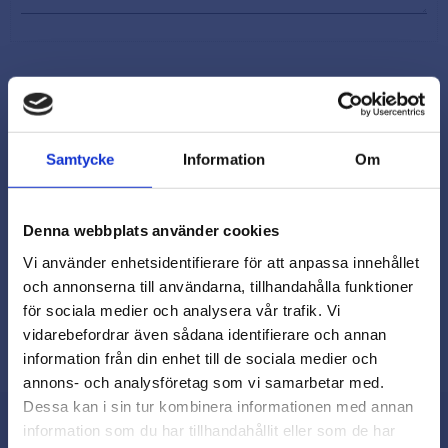
Samtycke
Information
Om
Snabb leverans från lager i Sverige
Smidig betalning
Kontakta oss på
Denna webbplats använder cookies
beslagsmix@skruvab.com
Vi använder enhetsidentifierare för att anpassa innehållet
och annonserna till användarna, tillhandahålla funktioner
för sociala medier och analysera vår trafik. Vi
vidarebefordrar även sådana identifierare och annan
close
information från din enhet till de sociala medier och
Varmt välkommen till
annons- och analysföretag som vi samarbetar med.
Beslagsmix!
Dessa kan i sin tur kombinera informationen med annan
information som du har tillhandahållit eller som de har