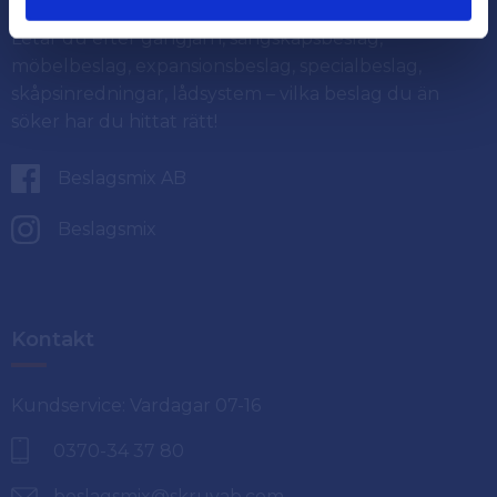
Letar du efter gångjärn, sängskåpsbeslag,
möbelbeslag, expansionsbeslag, specialbeslag,
skåpsinredningar, lådsystem – vilka beslag du än
söker har du hittat rätt!
Beslagsmix AB
Beslagsmix
Kontakt
Kundservice: Vardagar 07-16
0370-34 37 80
beslagsmix@skruvab.com