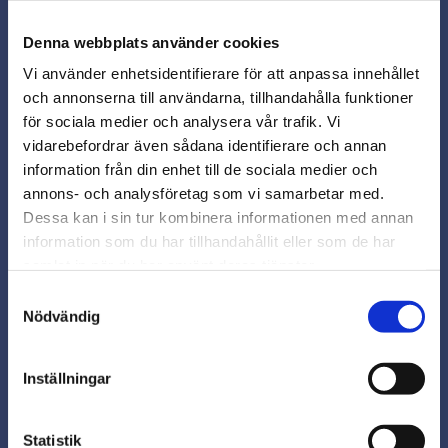
Denna webbplats använder cookies
TIOMOS KLAFFGÅNGJÄRN
TIOMOS TÄCKBRICKA TILL
Vi använder enhetsidentifierare för att anpassa innehållet
90GRADER NICKEL
KLAFFGÅNGJÄRN NICKEL
och annonserna till användarna, tillhandahålla funktioner
för sociala medier och analysera vår trafik. Vi
F053139671239
F053139675239
vidarebefordrar även sådana identifierare och annan
125,00
12,50
close
kr
kr
information från din enhet till de sociala medier och
Varmt välkommen till
annons- och analysföretag som vi samarbetar med.
Beställningsvara
Beställningsvara
Beslagsmix!
Dessa kan i sin tur kombinera informationen med annan
Köp
Köp
information som du har tillhandahållit eller som de har
Lägg till i favoriter
Lägg
samlat in när du har använt deras tjänster.
Vill du handla som företag eller
privatperson?
Samtyckesval
Nödvändig
FÖRETAG
Inställningar
Priser visas exkl. moms
PRIVAT
Statistik