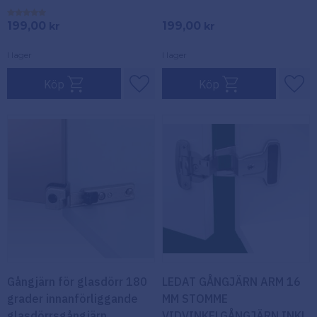
199,00
199,00
kr
kr
I lager
I lager
Köp
Köp
Lägg till i favoriter
Lägg
Gångjärn för glasdörr 180
LEDAT GÅNGJÄRN ARM 16
grader innanförliggande
MM STOMME
glasdörrsgångjärn
VIDVINKELGÅNGJÄRN INKL