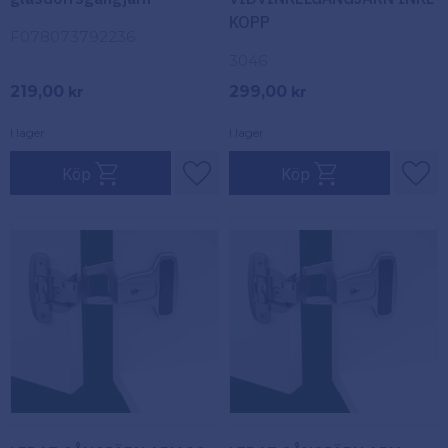
KOPP
F078073792236
3046
219,00
299,00
kr
kr
I lager
I lager
Köp
Köp
Lägg till i favoriter
Lägg