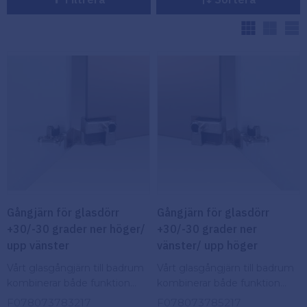
Köpvillkor
V
Fästelement
Policy och
Skåpinredning
cookies
Bästsäljare
Reklamation
och retur
Lagerrensning!
Gångjärn för glasdörr
Gångjärn för glasdörr
+30/-30 grader ner höger/
+30/-30 grader ner
upp vänster
vänster/ upp höger
Vårt glasgångjärn till badrum
Vårt glasgångjärn till badrum
kombinerar både funktion
kombinerar både funktion
och skönhet.
och skönhet.
F078073783217
F078073785217