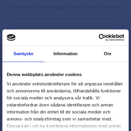
Samtycke
Information
Om
Snabb leverans från lager i Sverige
Smidig betalning
Denna webbplats använder cookies
Kontakta oss på
Vi använder enhetsidentifierare för att anpassa innehållet
beslagsmix@skruvab.com
och annonserna till användarna, tillhandahålla funktioner
för sociala medier och analysera vår trafik. Vi
vidarebefordrar även sådana identifierare och annan
close
information från din enhet till de sociala medier och
Varmt välkommen till
annons- och analysföretag som vi samarbetar med.
Beslagsmix!
Dessa kan i sin tur kombinera informationen med annan