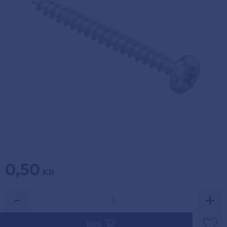
Köpvillkor
Fästelement
Policy och
Skåpinredning
cookies
Bästsäljare
Reklamation
och retur
Lagerrensning!
0,50
KR
-
+
Köp