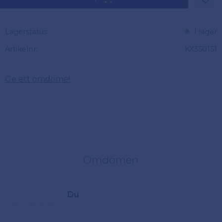
Lägg 
Lagerstatus
I lager
Artikelnr
KX350151
Ge ett omdöme!
Omdömen
Du