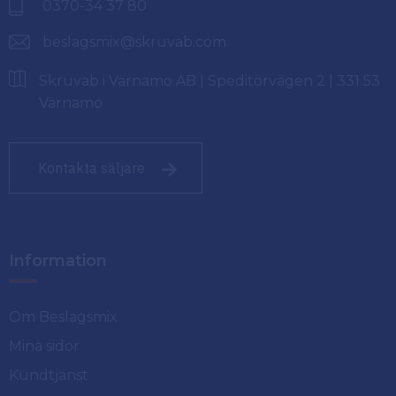
0370-34 37 80
beslagsmix@skruvab.com
Skruvab i Värnamo AB | Speditörvägen 2 | 331 53
Värnamo
Kontakta säljare
Information
Om Beslagsmix
Mina sidor
Kundtjänst