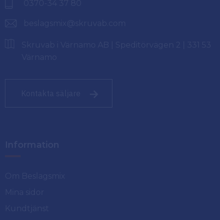
0370-34 37 80
beslagsmix@skruvab.com
Skruvab i Värnamo AB | Speditörvägen 2 | 331 53
Värnamo
Kontakta säljare
Information
Om Beslagsmix
Mina sidor
Kundtjänst