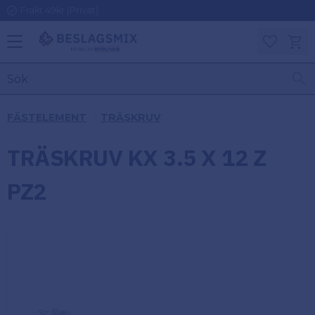
Frakt 49kr (Privat)
Meny
Kundv
Favoriter
KATEGORIER
INFORMAT
FÄSTELEMENT
TRÄSKRUV
ON
Ben
TRÄSKRUV KX 3.5 X 12 Z
Om
Gångjärn
Beslagsmix
m
PZ2
Handtag
Mina sidor
Upphängningsbeslag
Kundtjänst
Lådbeslag
Hur handlar
jag?
Möbelbeslag