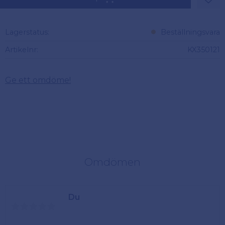
Lägg 
Lagerstatus
Beställningsvara
Artikelnr
KX350121
Ge ett omdöme!
Omdömen
Du