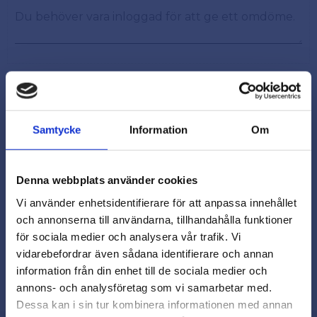
Samtycke
Information
Om
Snabb leverans från lager i Sverige
Smidig betalning
Denna webbplats använder cookies
Kontakta oss på
Vi använder enhetsidentifierare för att anpassa innehållet
beslagsmix@skruvab.com
och annonserna till användarna, tillhandahålla funktioner
för sociala medier och analysera vår trafik. Vi
vidarebefordrar även sådana identifierare och annan
close
information från din enhet till de sociala medier och
Varmt välkommen till
annons- och analysföretag som vi samarbetar med.
Beslagsmix!
Dessa kan i sin tur kombinera informationen med annan