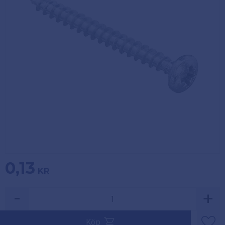
Köpvillkor
Fästelement
Policy och
Skåpinredning
cookies
Bästsäljare
Reklamation
och retur
Lagerrensning!
0,13
KR
-
+
Köp