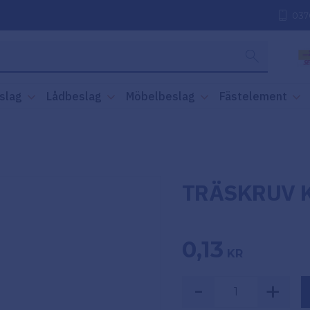
037
slag
Lådbeslag
Möbelbeslag
Fästelement
TRÄSKRUV KX
0,13
KR
-
+