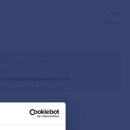
I lager
KX300161
från lager i Sverige
ing
på
beslagsmix@skruvab.com