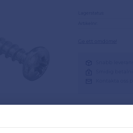
Lagerstatus
Artikelnr
Ge ett omdöme!
Snabb leverans 
Smidig betaln
Kontakta oss 