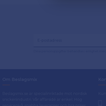
Dina personuppgifter behandlas i enlighet me
Om Beslagsmix
Kon
Beslagsmix.se är specialinriktade mot nordisk
Kun
snickeriindustri. Vår affärsidé är enkel: Hög
servicenivå, snabba leveranser och bra priser.