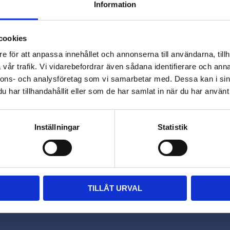
Information
close
Varmt välkommen till
cookies
Omdömen
Beslagsmix!
e för att anpassa innehållet och annonserna till användarna, tillh
vår trafik. Vi vidarebefordrar även sådana identifierare och anna
Du
nnons- och analysföretag som vi samarbetar med. Dessa kan i sin
Vill du handla som företag eller
har tillhandahållit eller som de har samlat in när du har använt 
privatperson?
FÖRETAG
PRIVAT
Inställningar
Statistik
Priser visas exkl. moms
Priser visas inkl. moms
TILLÅT URVAL