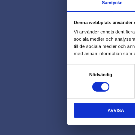
Samtycke
Denna webbplats använder 
Vi använder enhetsidentifierar
sociala medier och analysera 
till de sociala medier och a
med annan information som du 
Samtyckesval
Nödvändig
AVVISA