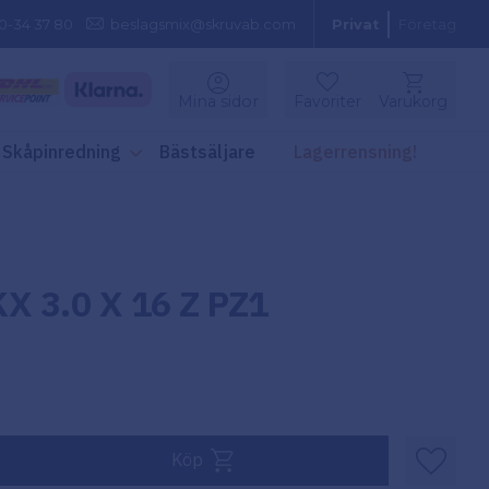
0-34 37 80
beslagsmix@skruvab.com
Privat
Företag
Kundvagn
Mina sidor
Favoriter
Varukorg
Favoriter
Skåpinredning
Bästsäljare
Lagerrensning!
 3.0 X 16 Z PZ1
Köp
Lägg til