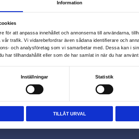
Information
close
Varmt välkommen till
cookies
Omdömen
Beslagsmix!
e för att anpassa innehållet och annonserna till användarna, tillh
vår trafik. Vi vidarebefordrar även sådana identifierare och anna
Du
nnons- och analysföretag som vi samarbetar med. Dessa kan i sin
Vill du handla som företag eller
har tillhandahållit eller som de har samlat in när du har använt 
privatperson?
FÖRETAG
PRIVAT
Inställningar
Statistik
Priser visas exkl. moms
Priser visas inkl. moms
TILLÅT URVAL