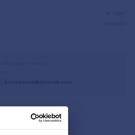
I lager
FX450201
från lager i Sverige
ing
på
beslagsmix@skruvab.com