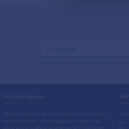
Dina personuppgifter behandlas i enlighet me
Om Beslagsmix
Kon
Beslagsmix.se är specialinriktade mot nordisk
Kun
snickeriindustri. Vår affärsidé är enkel: Hög
servicenivå, snabba leveranser och bra priser.