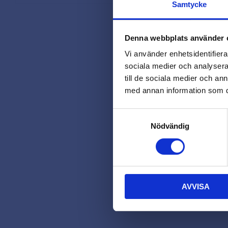
Samtycke
Denna webbplats använder 
Vi använder enhetsidentifierar
sociala medier och analysera 
till de sociala medier och a
med annan information som du 
Samtyckesval
Nödvändig
AVVISA