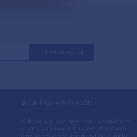
Prenumerera
Betalnings- och fraktsätt
Vi skickar alla lagervaror inom 1-3 dagar! Som
privatkund kommer ditt paket till närmaste
ombud och som företagskund kan vi skicka