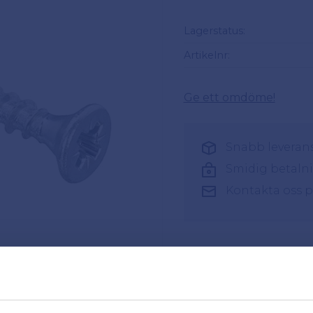
Lagerstatus
Artikelnr
Ge ett omdöme!
Snabb leverans 
Smidig betaln
Kontakta oss 