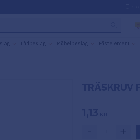
037
slag
Lådbeslag
Möbelbeslag
Fästelement
TRÄSKRUV FX
1,13
KR
-
+