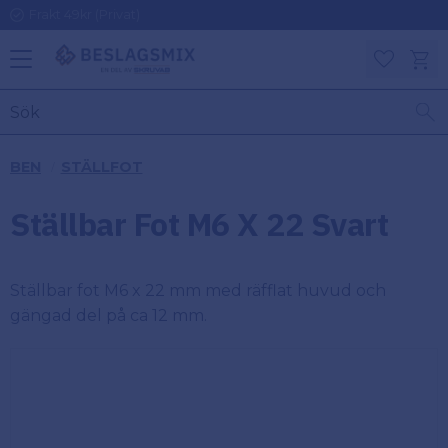
Frakt 49kr (Privat)
Meny
Kundv
Favoriter
KATEGORIER
INFORMAT
BEN
STÄLLFOT
ON
Ben
Ställbar Fot M6 X 22 Svart
Om
Gångjärn
Beslagsmix
m
​Ställbar fot M6 x 22 mm med räfflat huvud och
Handtag
Mina sidor
gängad del på ca 12 mm.
Upphängningsbeslag
Kundtjänst
Lådbeslag
Hur handlar
jag?
Möbelbeslag