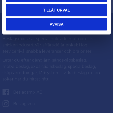
TILLÅT URVAL
Om Beslagsmix
AVVISA
Beslagsmix.se är specialinriktade mot nordisk
snickeriindustri. Vår affärsidé är enkel: Hög
servicenivå, snabba leveranser och bra priser.
Letar du efter gångjärn, sängskåpsbeslag,
möbelbeslag, expansionsbeslag, specialbeslag,
skåpsinredningar, lådsystem – vilka beslag du än
söker har du hittat rätt!
Beslagsmix AB
Beslagsmix