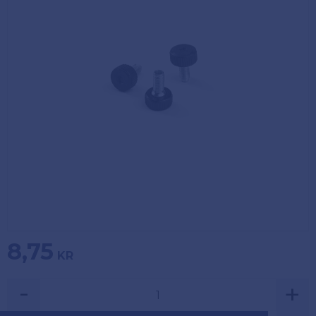
Köpvillkor
Fästelement
Policy och
Skåpinredning
cookies
Bästsäljare
Reklamation
och retur
Lagerrensning!
8,75
KR
-
+