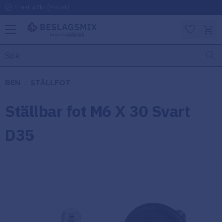
Frakt 49kr (Privat)
Meny
Kundv
Favoriter
KATEGORIER
INFORMAT
BEN
STÄLLFOT
ON
Ben
Ställbar fot M6 X 30 Svart
Om
Gångjärn
Beslagsmix
m
D35
Handtag
Mina sidor
Upphängningsbeslag
Kundtjänst
Lådbeslag
Hur handlar
jag?
Möbelbeslag