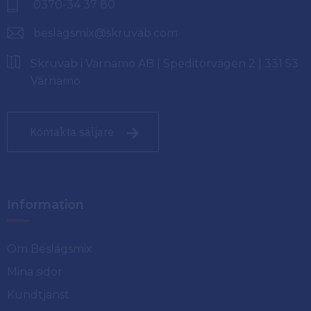
0370-34 37 80
beslagsmix@skruvab.com
Skruvab i Värnamo AB | Speditörvägen 2 | 331 53
Värnamo
Kontakta säljare
Information
Om Beslagsmix
Mina sidor
Kundtjänst