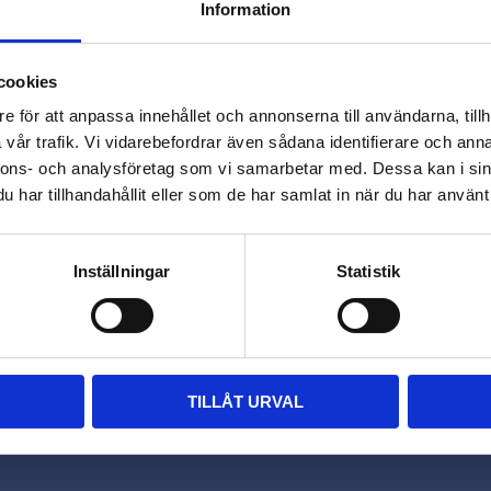
Information
close
Varmt välkommen till
cookies
Omdömen
Beslagsmix!
e för att anpassa innehållet och annonserna till användarna, tillh
vår trafik. Vi vidarebefordrar även sådana identifierare och anna
Du
nnons- och analysföretag som vi samarbetar med. Dessa kan i sin
Vill du handla som företag eller
har tillhandahållit eller som de har samlat in när du har använt 
privatperson?
FÖRETAG
PRIVAT
Inställningar
Statistik
Priser visas exkl. moms
Priser visas inkl. moms
TILLÅT URVAL