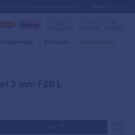
0-34 37 80
beslagsmix@skruvab.com
Privat
Företag
Kundvagn
Mina sidor
Favoriter
Varukorg
Favoriter
Skåpinredning
Bästsäljare
Lagerrensning!
el 3 mm FZB L
Köp
Lägg til