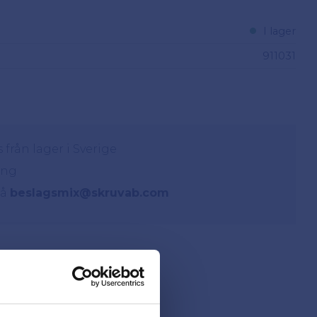
I lager
911031
från lager i Sverige
ing
på
beslagsmix@skruvab.com