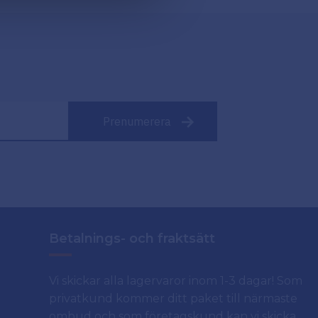
Prenumerera
Betalnings- och fraktsätt
Vi skickar alla lagervaror inom 1-3 dagar! Som
privatkund kommer ditt paket till närmaste
ombud och som företagskund kan vi skicka