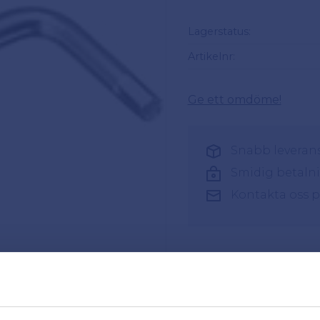
Lagerstatus
Artikelnr
Ge ett omdöme!
Snabb leverans 
Smidig betaln
Kontakta oss 