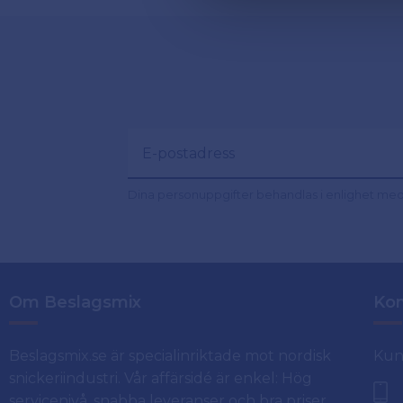
Dina personuppgifter behandlas i enlighet me
Om Beslagsmix
Kon
Beslagsmix.se är specialinriktade mot nordisk
Kun
snickeriindustri. Vår affärsidé är enkel: Hög
servicenivå, snabba leveranser och bra priser.