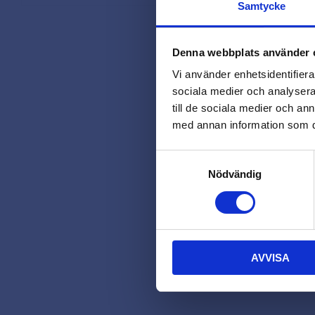
Samtycke
Denna webbplats använder 
Vi använder enhetsidentifierar
sociala medier och analysera 
till de sociala medier och a
med annan information som du 
Samtyckesval
Nödvändig
AVVISA