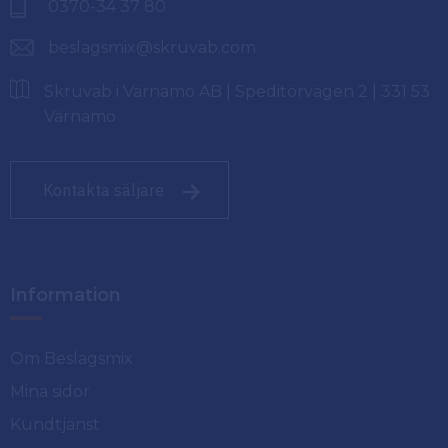
0370-34 37 80
beslagsmix@skruvab.com
Skruvab i Värnamo AB | Speditörvägen 2 | 331 53
Värnamo
Kontakta säljare
Information
Om Beslagsmix
Mina sidor
Kundtjänst