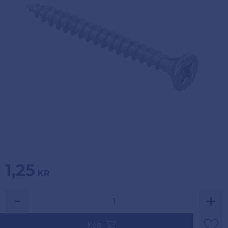
Köpvillkor
Fästelement
Policy och
Skåpinredning
cookies
Bästsäljare
Reklamation
och retur
Lagerrensning!
1,25
KR
-
+
Köp