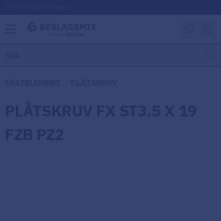
Frakt 49kr (Privat)
Meny
Kundv
Favoriter
KATEGORIER
INFORMAT
FÄSTELEMENT
PLÅTSKRUV
ON
Ben
PLÅTSKRUV FX ST3.5 X 19
Om
Gångjärn
Beslagsmix
m
FZB PZ2
Handtag
Mina sidor
Upphängningsbeslag
Kundtjänst
Lådbeslag
Hur handlar
jag?
Möbelbeslag