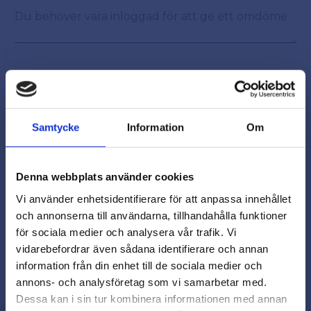
Samtycke
Information
Om
Snabb leverans från lager i Sverige
Smidig betalning
Denna webbplats använder cookies
Kontakta oss på
Vi använder enhetsidentifierare för att anpassa innehållet
beslagsmix@skruvab.com
och annonserna till användarna, tillhandahålla funktioner
för sociala medier och analysera vår trafik. Vi
vidarebefordrar även sådana identifierare och annan
close
information från din enhet till de sociala medier och
Varmt välkommen till
annons- och analysföretag som vi samarbetar med.
Beslagsmix!
Dessa kan i sin tur kombinera informationen med annan