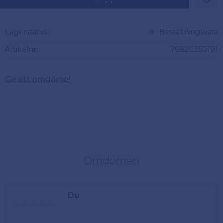
Lägg 
Lagerstatus
Beställningsvara
Artikelnr
7982C350191
Ge ett omdöme!
Omdömen
Du