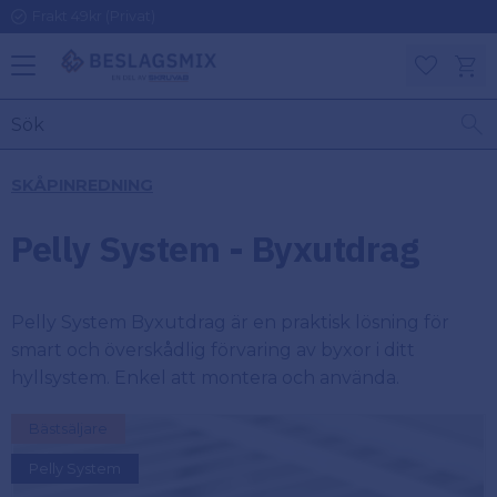
Frakt 49kr (Privat)
Meny
Kundv
Favoriter
KATEGORIER
INFORMAT
SKÅPINREDNING
ON
Ben
Pelly System - Byxutdrag
Om
Gångjärn
Beslagsmix
m
Pelly System Byxutdrag är en praktisk lösning för
Handtag
Mina sidor
smart och överskådlig förvaring av byxor i ditt
hyllsystem. Enkel att montera och använda.
Upphängningsbeslag
Kundtjänst
Bästsäljare
Lådbeslag
Hur handlar
Pelly System
jag?
Möbelbeslag