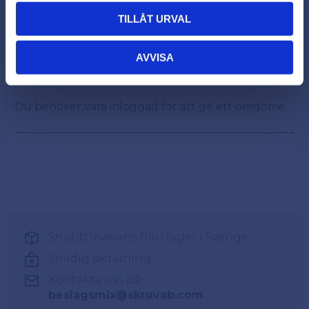
Omdömen
TILLÅT URVAL
Du
AVVISA
Snabb leverans från lager i Sverige
Smidig betalning
Kontakta oss på
beslagsmix@skruvab.com