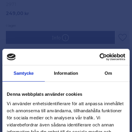
förråd.
2971
249,00
kr
I lager
Info
Lägg
Bästsäljare
Samtycke
Information
Om
Denna webbplats använder cookies
Vi använder enhetsidentifierare för att anpassa innehållet
och annonserna till användarna, tillhandahålla funktioner
för sociala medier och analysera vår trafik. Vi
vidarebefordrar även sådana identifierare och annan
close
information från din enhet till de sociala medier och