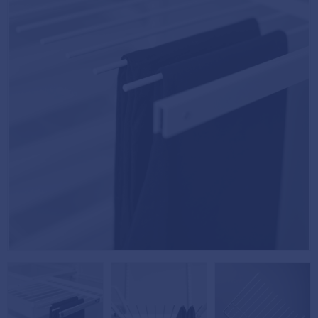
Köpvillkor
Fästelement
Policy och
Skåpinredning
cookies
Bästsäljare
Reklamation
och retur
Lagerrensning!