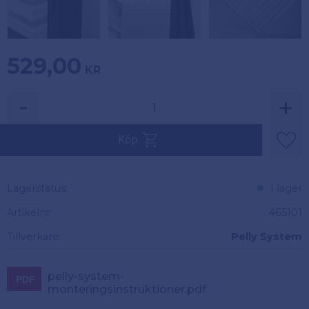
529,00
KR
-
+
Köp
Lägg 
Lagerstatus
I lager
Artikelnr
465101
Tillverkare
Pelly System
pelly-system-
monteringsinstruktioner.pdf