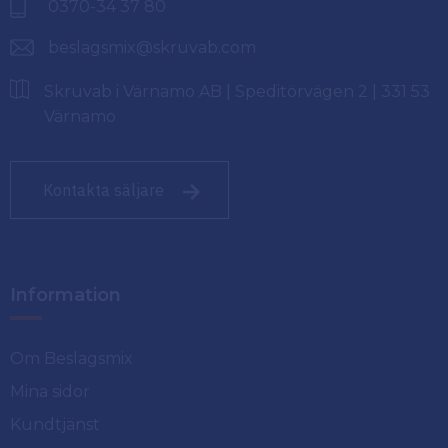
0370-34 37 80
beslagsmix@skruvab.com
Skruvab i Värnamo AB | Speditörvägen 2 | 331 53
Värnamo
Kontakta säljare
Information
Om Beslagsmix
Mina sidor
Kundtjänst