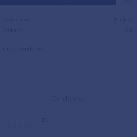
Lägg 
Lagerstatus
I lager
Artikelnr
1534
Ge ett omdöme!
Omdömen
Du