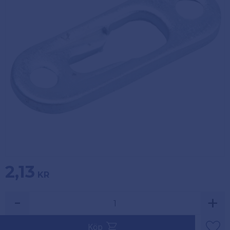
Köpvillkor
Fästelement
Policy och
Skåpinredning
cookies
Bästsäljare
Reklamation
och retur
Lagerrensning!
2,13
KR
-
+
Köp