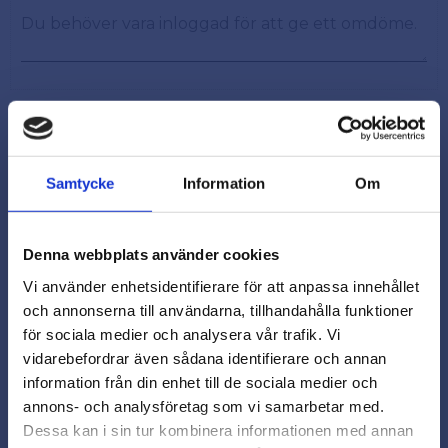
Samtycke
Information
Om
Snabb leverans från lager i Sverige
Smidig betalning
Denna webbplats använder cookies
Kontakta oss på
Vi använder enhetsidentifierare för att anpassa innehållet
beslagsmix@skruvab.com
och annonserna till användarna, tillhandahålla funktioner
för sociala medier och analysera vår trafik. Vi
vidarebefordrar även sådana identifierare och annan
close
information från din enhet till de sociala medier och
Varmt välkommen till
annons- och analysföretag som vi samarbetar med.
Beslagsmix!
Dessa kan i sin tur kombinera informationen med annan