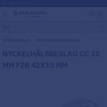
Frakt 49kr (Privat)
Meny
Kundv
Favoriter
KATEGORIER
INFORMAT
MÖBELBESLAG
UPPHÄNGNINGSBESLAG
ON
Ben
NYCKELHÅLSBESLAG CC 32
Om
Gångjärn
Beslagsmix
m
MM FZB 42X15 MM
Handtag
Mina sidor
Upphängningsbeslag
Kundtjänst
Lådbeslag
Hur handlar
jag?
Möbelbeslag