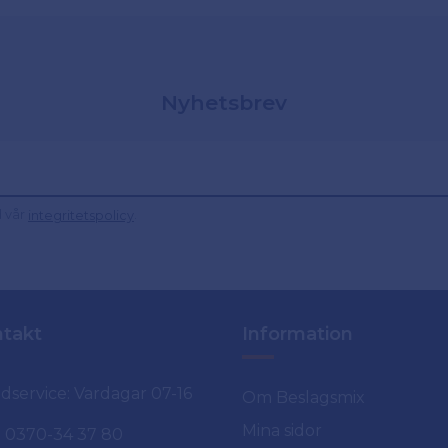
Nyhetsbrev
d vår
.
integritetspolicy
takt
Information
dservice: Vardagar 07-16
Om Beslagsmix
Mina sidor
0370-34 37 80