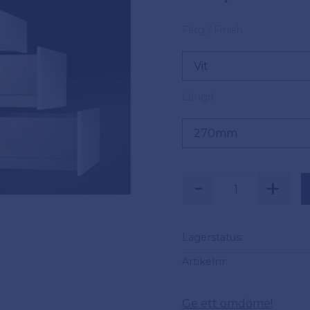
Färg / Finish
Längd
-
+
Lagerstatus
Artikelnr
Ge ett omdöme!