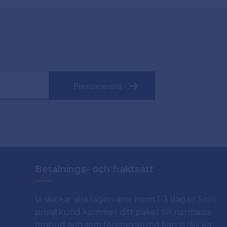
Prenumerera
Betalnings- och fraktsätt
Vi skickar alla lagervaror inom 1-3 dagar! Som
privatkund kommer ditt paket till närmaste
ombud och som företagskund kan vi skicka