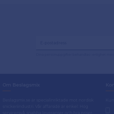
Dina personuppgifter behandlas i enlighet me
Om Beslagsmix
Kon
Beslagsmix.se är specialinriktade mot nordisk
Kun
snickeriindustri. Vår affärsidé är enkel: Hög
servicenivå, snabba leveranser och bra priser.