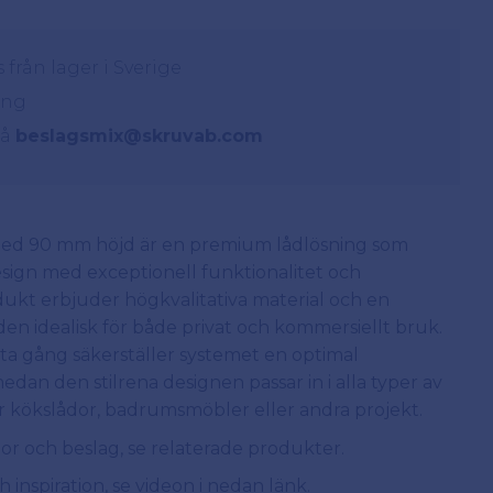
från lager i Sverige
ing
på
beslagsmix@skruvab.com
med 90 mm höjd är en premium lådlösning som
ign med exceptionell funktionalitet och
ukt erbjuder högkvalitativa material och en
 den idealisk för både privat och kommersiellt bruk.
sta gång säkerställer systemet en optimal
an den stilrena designen passar in i alla typer av
ör kökslådor, badrumsmöbler eller andra projekt.
or och beslag, se relaterade produkter.
 inspiration, se videon i nedan länk.