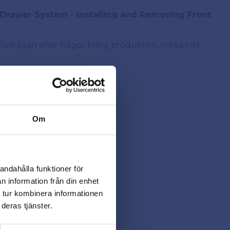
 Drawer System - Installing and Removing Front
örfrågan eller frågor kring produkten, tveka inte
Om
andahålla funktioner för
n information från din enhet
 tur kombinera informationen
deras tjänster.