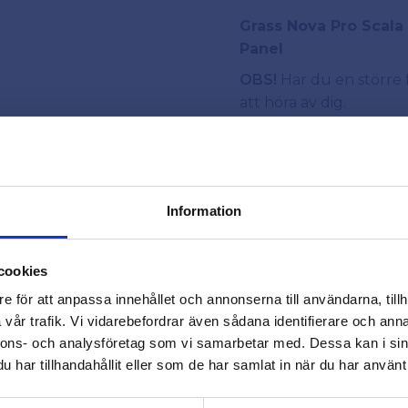
Grass Nova Pro Scala
Panel
OBS!
Har du en större f
att höra av dig.
Information
Relaterade produkter
close
Varmt välkommen till
cookies
Beslagsmix!
e för att anpassa innehållet och annonserna till användarna, tillh
vår trafik. Vi vidarebefordrar även sådana identifierare och anna
nnons- och analysföretag som vi samarbetar med. Dessa kan i sin
Vill du handla som företag eller
har tillhandahållit eller som de har samlat in när du har använt 
privatperson?