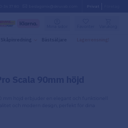
0-34 37 80
beslagsmix@skruvab.com
Privat
Företag
Kundvagn
Mina sidor
Favoriter
Varukorg
Favoriter
Skåpinredning
Bästsäljare
Lagerrensning!
Pro Scala 90mm höjd
0 mm höjd erbjuder en elegant och funktionell
litet och modern design, perfekt för dina