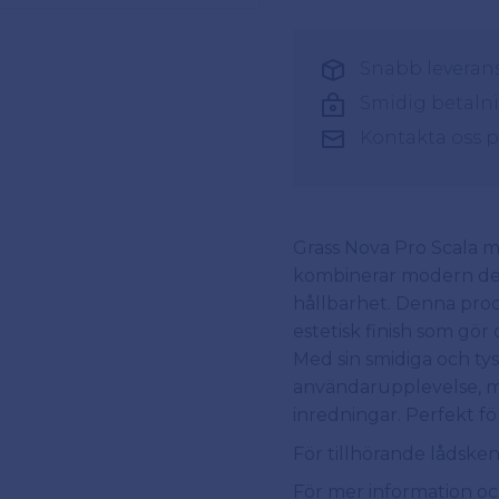
Snabb leverans 
Smidig betaln
Kontakta oss 
Grass Nova Pro Scala 
kombinerar modern des
hållbarhet. Denna prod
estetisk finish som gör
Med sin smidiga och ty
användarupplevelse, med
inredningar. Perfekt f
För tillhörande lådsken
För mer information och