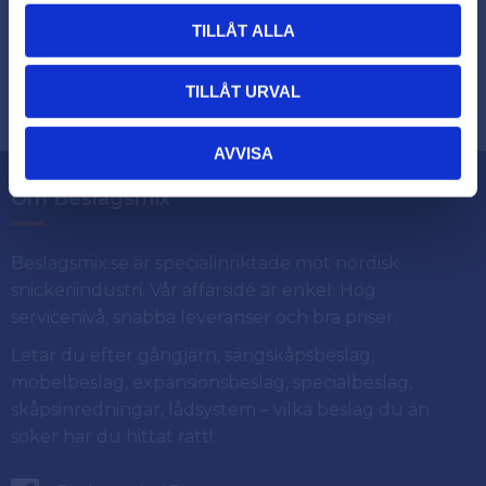
TILLÅT ALLA
Dina personuppgifter behandlas i enlighet med vår
.
integritetspolicy
TILLÅT URVAL
AVVISA
Om Beslagsmix
Beslagsmix.se är specialinriktade mot nordisk
snickeriindustri. Vår affärsidé är enkel: Hög
servicenivå, snabba leveranser och bra priser.
Letar du efter gångjärn, sängskåpsbeslag,
möbelbeslag, expansionsbeslag, specialbeslag,
skåpsinredningar, lådsystem – vilka beslag du än
söker har du hittat rätt!