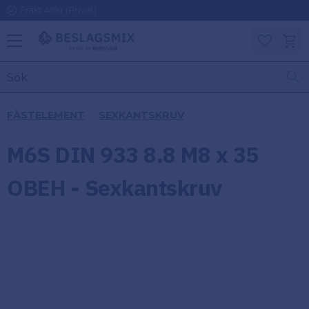
Frakt 49kr (Privat)
Meny
Kundv
Favoriter
KATEGORIER
INFORMAT
FÄSTELEMENT
SEXKANTSKRUV
ON
Ben
M6S DIN 933 8.8 M8 x 35
Om
Gångjärn
Beslagsmix
m
OBEH - Sexkantskruv
Handtag
Mina sidor
Upphängningsbeslag
Kundtjänst
Lådbeslag
Hur handlar
jag?
Möbelbeslag