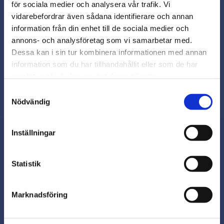
för sociala medier och analysera vår trafik. Vi
Snabb leverans från lager i Sverige
vidarebefordrar även sådana identifierare och annan
Smidig betalning
close
information från din enhet till de sociala medier och
Varmt välkommen till
Kontakta oss på
annons- och analysföretag som vi samarbetar med.
beslagsmix@skruvab.com
Beslagsmix!
Dessa kan i sin tur kombinera informationen med annan
information som du har tillhandahållit eller som de har
samlat in när du har använt deras tjänster.
Vill du handla som företag eller
privatperson?
Samtyckesval
Nödvändig
FÖRETAG
Inställningar
Priser visas exkl. moms
PRIVAT
Nyhetsbrev
Statistik
Priser visas inkl. moms
Marknadsföring
Prenumerera