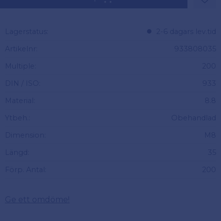
Lägg 
Lagerstatus
2-6 dagars lev.tid
Artikelnr
933808035
Multiple
200
DIN / ISO
933
Material
8.8
Ytbeh.
Obehandlad
Dimension
M8
Längd
35
Förp. Antal
200
Ge ett omdöme!