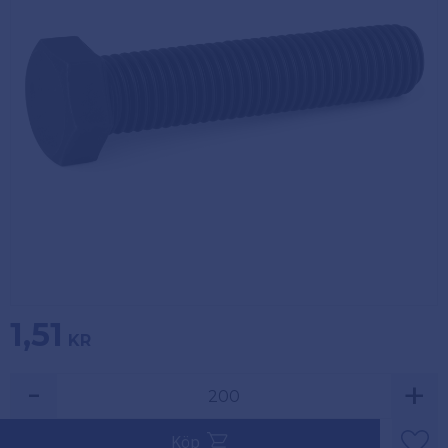
Köpvillkor
Fästelement
Policy och
Skåpinredning
cookies
Bästsäljare
Reklamation
och retur
Lagerrensning!
1,51
KR
-
+
Säljs i multiplar av 200.
Köp