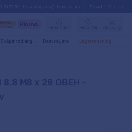
0-34 37 80
beslagsmix@skruvab.com
Privat
Företag
Kundvagn
Mina sidor
Favoriter
Varukorg
Favoriter
Skåpinredning
Bästsäljare
Lagerrensning!
 8.8 M8 x 28 OBEH -
v