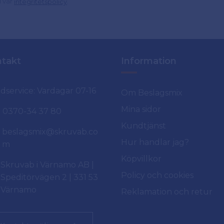
d vår
.
integritetspolicy
takt
Information
dservice: Vardagar 07-16
Om Beslagsmix
Mina sidor
0370-34 37 80
Kundtjänst
beslagsmix@skruvab.co
Hur handlar jag?
m
Köpvillkor
Skruvab i Värnamo AB |
Policy och cookies
Speditörvägen 2 | 331 53
Värnamo
Reklamation och retur