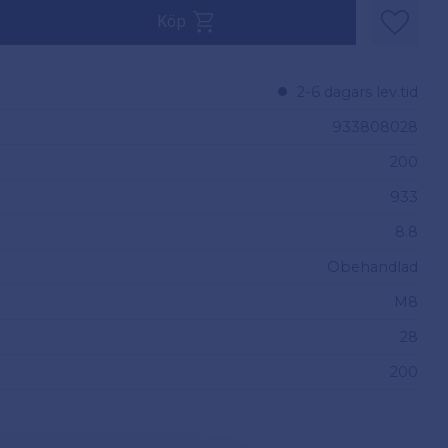
v 200.
Köp
Lägg til
2-6 dagars lev.tid
933808028
200
933
8.8
Obehandlad
M8
28
200