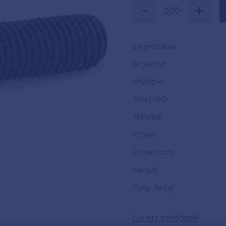
-
+
Säljs i multiplar a
Lagerstatus
Artikelnr
Multiple
DIN / ISO
Material
Ytbeh.
Dimension
Längd
Förp. Antal
Ge ett omdöme!