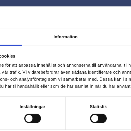
Snabb leverans 
Smidig betaln
Kontakta oss 
Information
close
Varmt välkommen till
cookies
Beslagsmix!
e för att anpassa innehållet och annonserna till användarna, tillh
vår trafik. Vi vidarebefordrar även sådana identifierare och anna
nnons- och analysföretag som vi samarbetar med. Dessa kan i sin
Vill du handla som företag eller
har tillhandahållit eller som de har samlat in när du har använt 
privatperson?
Omdömen
FÖRETAG
PRIVAT
Inställningar
Statistik
Du
Priser visas exkl. moms
Priser visas inkl. moms