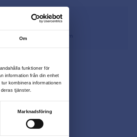
från lager i Sverige
ing
på
beslagsmix@skruvab.com
Om
andahålla funktioner för
n information från din enhet
 tur kombinera informationen
deras tjänster.
Marknadsföring