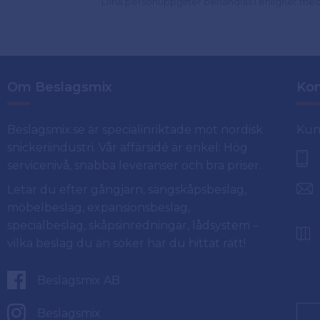
Dina personuppgifter behandlas i enlighet me
Om Beslagsmix
Kon
Beslagsmix.se är specialinriktade mot nordisk
Kun
snickeriindustri. Vår affärsidé är enkel: Hög
servicenivå, snabba leveranser och bra priser.
Letar du efter gångjärn, sängskåpsbeslag,
möbelbeslag, expansionsbeslag,
specialbeslag, skåpsinredningar, lådsystem –
vilka beslag du än söker har du hittat rätt!
Beslagsmix AB
Beslagsmix