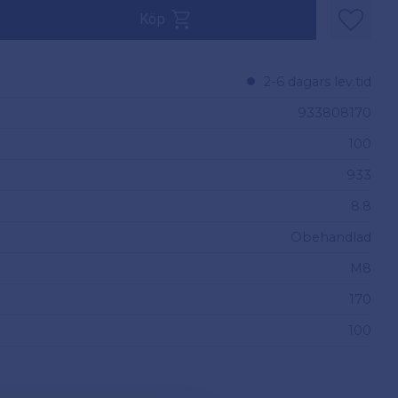
v 100.
Köp
Lägg til
2-6 dagars lev.tid
933808170
100
933
8.8
Obehandlad
M8
170
100