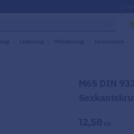
037
slag
Lådbeslag
Möbelbeslag
Fästelement
M6S DIN 933
Sexkantskru
12,58
KR