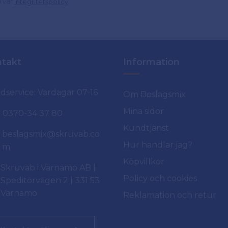
d vår
.
integritetspolicy
takt
Information
dservice: Vardagar 07-16
Om Beslagsmix
Mina sidor
0370-34 37 80
Kundtjänst
beslagsmix@skruvab.co
Hur handlar jag?
m
Köpvillkor
Skruvab i Värnamo AB |
Policy och cookies
Speditörvägen 2 | 331 53
Värnamo
Reklamation och retur