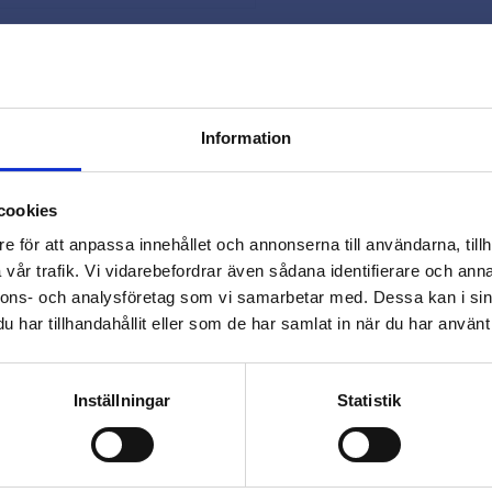
Snabb leverans 
Smidig betaln
Kontakta oss 
Information
close
Varmt välkommen till
cookies
Beslagsmix!
e för att anpassa innehållet och annonserna till användarna, tillh
vår trafik. Vi vidarebefordrar även sådana identifierare och anna
nnons- och analysföretag som vi samarbetar med. Dessa kan i sin
Vill du handla som företag eller
har tillhandahållit eller som de har samlat in när du har använt 
privatperson?
Omdömen
FÖRETAG
PRIVAT
Inställningar
Statistik
Du
Priser visas exkl. moms
Priser visas inkl. moms