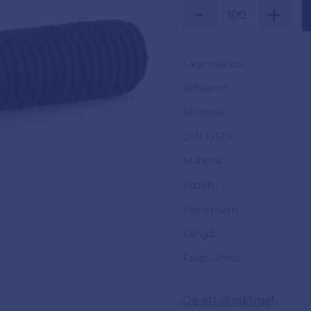
-
+
Säljs i multiplar a
Lagerstatus
Artikelnr
Multiple
DIN / ISO
Material
Ytbeh.
Dimension
Längd
Förp. Antal
Ge ett omdöme!