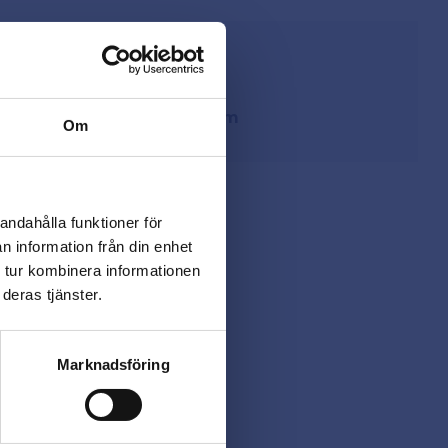
från lager i Sverige
ing
på
beslagsmix@skruvab.com
Om
andahålla funktioner för
n information från din enhet
 tur kombinera informationen
deras tjänster.
Marknadsföring