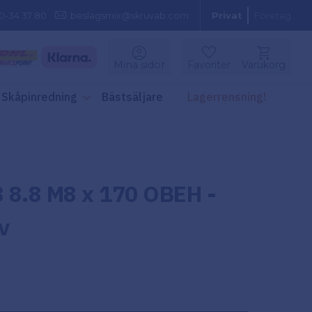
0-34 37 80
beslagsmix@skruvab.com
Privat
Företag
Kundvagn
Mina sidor
Favoriter
Varukorg
Favoriter
Skåpinredning
Bästsäljare
Lagerrensning!
 8.8 M8 x 170 OBEH -
v