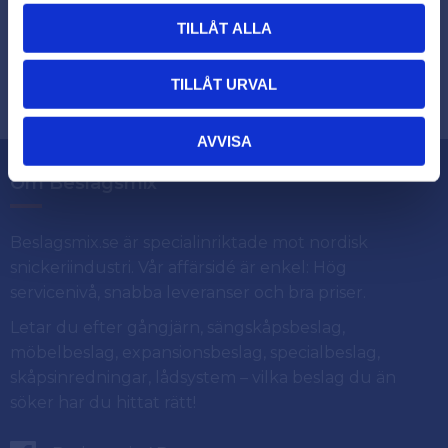
TILLÅT ALLA
Dina personuppgifter behandlas i enlighet med vår
.
integritetspolicy
TILLÅT URVAL
AVVISA
Om Beslagsmix
Beslagsmix.se är specialinriktade mot nordisk
snickeriindustri. Vår affärsidé är enkel: Hög
servicenivå, snabba leveranser och bra priser.
Letar du efter gångjärn, sängskåpsbeslag,
möbelbeslag, expansionsbeslag, specialbeslag,
skåpsinredningar, lådsystem – vilka beslag du än
söker har du hittat rätt!