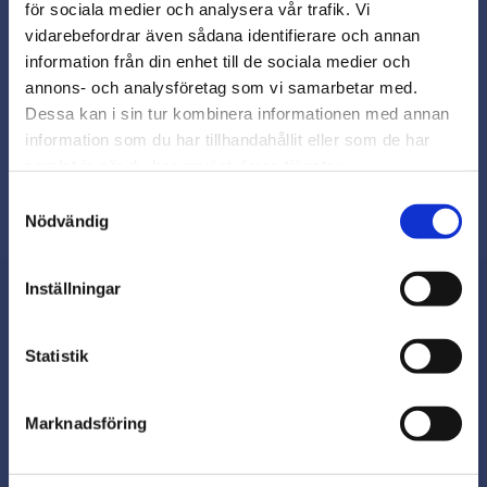
för sociala medier och analysera vår trafik. Vi
Snabb leverans från lager i Sverige
vidarebefordrar även sådana identifierare och annan
Smidig betalning
close
information från din enhet till de sociala medier och
Varmt välkommen till
Kontakta oss på
annons- och analysföretag som vi samarbetar med.
beslagsmix@skruvab.com
Beslagsmix!
Dessa kan i sin tur kombinera informationen med annan
information som du har tillhandahållit eller som de har
samlat in när du har använt deras tjänster.
Vill du handla som företag eller
privatperson?
Samtyckesval
Nödvändig
FÖRETAG
Inställningar
Priser visas exkl. moms
PRIVAT
Nyhetsbrev
Statistik
Priser visas inkl. moms
Marknadsföring
Prenumerera