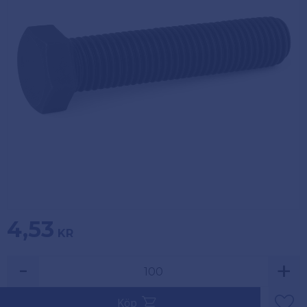
Köpvillkor
Fästelement
Policy och
Skåpinredning
cookies
Bästsäljare
Reklamation
och retur
Lagerrensning!
4,53
KR
-
+
Säljs i multiplar av 100.
Köp