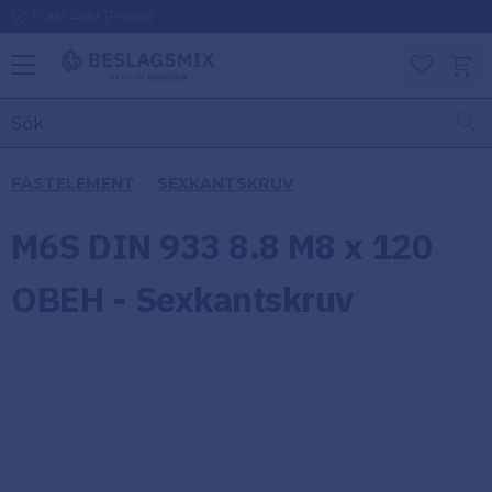
Frakt 49kr (Privat)
Meny
Kundv
Favoriter
KATEGORIER
INFORMAT
FÄSTELEMENT
SEXKANTSKRUV
ON
Ben
M6S DIN 933 8.8 M8 x 120
Om
Gångjärn
Beslagsmix
m
OBEH - Sexkantskruv
Handtag
Mina sidor
Upphängningsbeslag
Kundtjänst
Lådbeslag
Hur handlar
jag?
Möbelbeslag