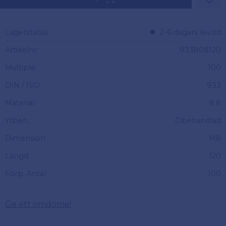
Lägg 
Lagerstatus
2-6 dagars lev.tid
Artikelnr
933808120
Multiple
100
DIN / ISO
933
Material
8.8
Ytbeh.
Obehandlad
Dimension
M8
Längd
120
Förp. Antal
100
Ge ett omdöme!