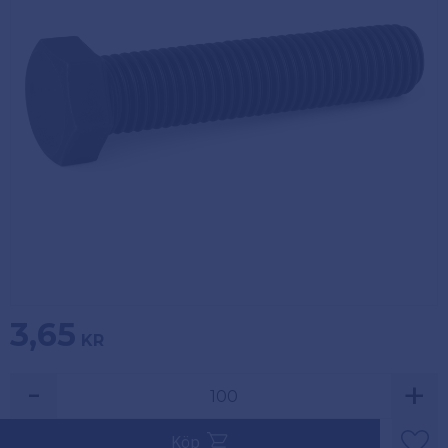
Köpvillkor
Fästelement
Policy och
Skåpinredning
cookies
Bästsäljare
Reklamation
och retur
Lagerrensning!
3,65
KR
-
+
Säljs i multiplar av 100.
Köp