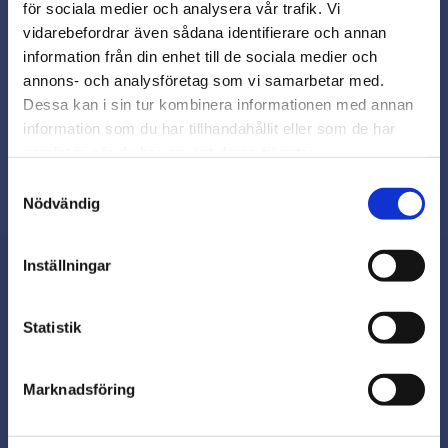
för sociala medier och analysera vår trafik. Vi
Snabb leverans från lager i Sverige
vidarebefordrar även sådana identifierare och annan
Smidig betalning
close
information från din enhet till de sociala medier och
Varmt välkommen till
Kontakta oss på
annons- och analysföretag som vi samarbetar med.
beslagsmix@skruvab.com
Beslagsmix!
Dessa kan i sin tur kombinera informationen med annan
information som du har tillhandahållit eller som de har
samlat in när du har använt deras tjänster.
Vill du handla som företag eller
privatperson?
Samtyckesval
Nödvändig
FÖRETAG
Inställningar
Priser visas exkl. moms
PRIVAT
Nyhetsbrev
Statistik
Priser visas inkl. moms
Marknadsföring
Prenumerera