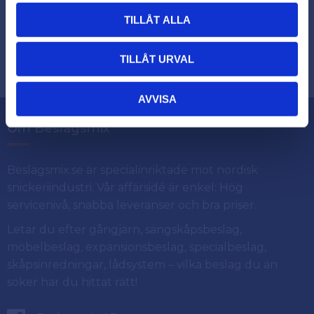
TILLÅT ALLA
Dina personuppgifter behandlas i enlighet med vår
.
integritetspolicy
TILLÅT URVAL
AVVISA
Om Beslagsmix
Beslagsmix.se är specialinriktade mot nordisk
snickeriindustri. Vår affärsidé är enkel: Hög
servicenivå, snabba leveranser och bra priser.
Letar du efter gångjärn, sängskåpsbeslag,
möbelbeslag, expansionsbeslag, specialbeslag,
skåpsinredningar, lådsystem – vilka beslag du än
söker har du hittat rätt!