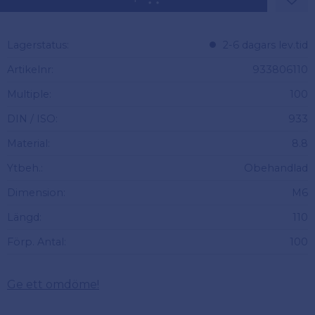
Lägg 
Lagerstatus
2-6 dagars lev.tid
Artikelnr
933806110
Multiple
100
DIN / ISO
933
Material
8.8
Ytbeh.
Obehandlad
Dimension
M6
Längd
110
Förp. Antal
100
Ge ett omdöme!