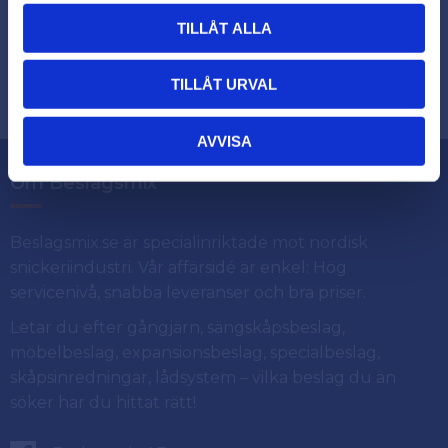
TILLÅT ALLA
Dina personuppgifter behandlas i enlighet med vår
.
integritetspolicy
TILLÅT URVAL
AVVISA
Om Beslagsmix
Beslagsmix.se är specialinriktade mot nordisk
snickeriindustri. Vår affärsidé är enkel: Hög
servicenivå, snabba leveranser och bra priser.
Letar du efter gångjärn, sängskåpsbeslag,
möbelbeslag, expansionsbeslag, specialbeslag,
skåpsinredningar, lådsystem – vilka beslag du än
söker har du hittat rätt!