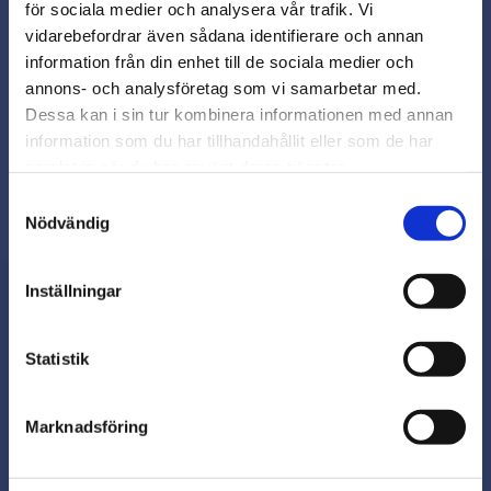
för sociala medier och analysera vår trafik. Vi
Snabb leverans från lager i Sverige
vidarebefordrar även sådana identifierare och annan
Smidig betalning
close
information från din enhet till de sociala medier och
Varmt välkommen till
Kontakta oss på
annons- och analysföretag som vi samarbetar med.
beslagsmix@skruvab.com
Beslagsmix!
Dessa kan i sin tur kombinera informationen med annan
information som du har tillhandahållit eller som de har
samlat in när du har använt deras tjänster.
Vill du handla som företag eller
privatperson?
Samtyckesval
Nödvändig
FÖRETAG
Inställningar
Priser visas exkl. moms
PRIVAT
Nyhetsbrev
Statistik
Priser visas inkl. moms
Marknadsföring
Prenumerera