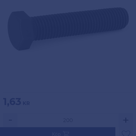
Köpvillkor
Fästelement
Policy och
Skåpinredning
cookies
Bästsäljare
Reklamation
och retur
Lagerrensning!
1,63
KR
-
+
Säljs i multiplar av 200.
Köp