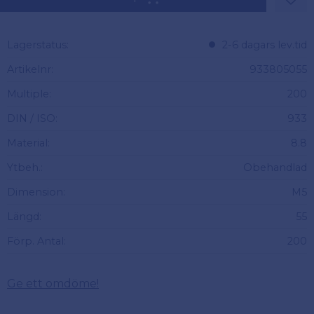
Lägg 
Lagerstatus
2-6 dagars lev.tid
Artikelnr
933805055
Multiple
200
DIN / ISO
933
Material
8.8
Ytbeh.
Obehandlad
Dimension
M5
Längd
55
Förp. Antal
200
Ge ett omdöme!