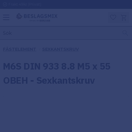
Frakt 49kr (Privat)
Meny
Kundv
Favoriter
KATEGORIER
INFORMAT
FÄSTELEMENT
SEXKANTSKRUV
ON
Ben
M6S DIN 933 8.8 M5 x 55
Om
Gångjärn
Beslagsmix
m
OBEH - Sexkantskruv
Handtag
Mina sidor
Upphängningsbeslag
Kundtjänst
Lådbeslag
Hur handlar
jag?
Möbelbeslag