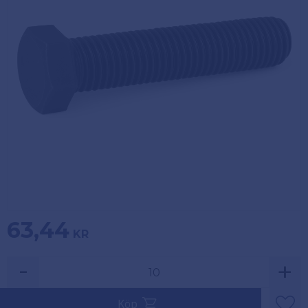
Köpvillkor
Fästelement
Policy och
Skåpinredning
cookies
Bästsäljare
Reklamation
och retur
Lagerrensning!
63,44
KR
-
+
Säljs i multiplar av 10.
Köp