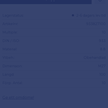
Lägg 
Lagerstatus
2-6 dagars lev.tid
Artikelnr
933827100
Multiple
10
DIN / ISO
933
Material
8.8
Ytbeh.
Obehandlad
Dimension
M27
Längd
100
Förp. Antal
10
Ge ett omdöme!