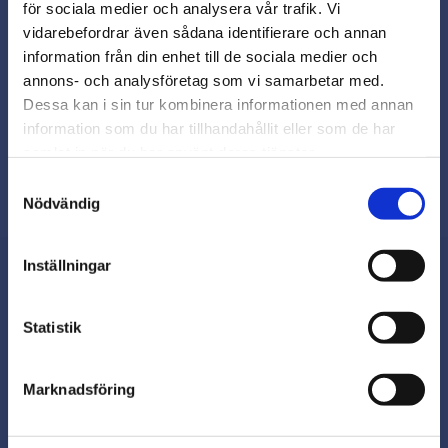
för sociala medier och analysera vår trafik. Vi
Snabb leverans från lager i Sverige
vidarebefordrar även sådana identifierare och annan
Smidig betalning
close
information från din enhet till de sociala medier och
Varmt välkommen till
Kontakta oss på
annons- och analysföretag som vi samarbetar med.
beslagsmix@skruvab.com
Beslagsmix!
Dessa kan i sin tur kombinera informationen med annan
information som du har tillhandahållit eller som de har
samlat in när du har använt deras tjänster.
Vill du handla som företag eller
privatperson?
Samtyckesval
Nödvändig
FÖRETAG
Inställningar
Priser visas exkl. moms
PRIVAT
Nyhetsbrev
Statistik
Priser visas inkl. moms
Marknadsföring
Prenumerera