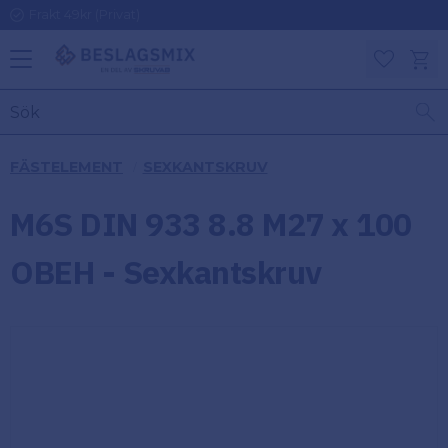
Frakt 49kr (Privat)
Meny
Kundv
Favoriter
KATEGORIER
INFORMAT
FÄSTELEMENT
SEXKANTSKRUV
ON
Ben
M6S DIN 933 8.8 M27 x 100
Om
Gångjärn
Beslagsmix
m
OBEH - Sexkantskruv
Handtag
Mina sidor
Upphängningsbeslag
Kundtjänst
Lådbeslag
Hur handlar
jag?
Möbelbeslag