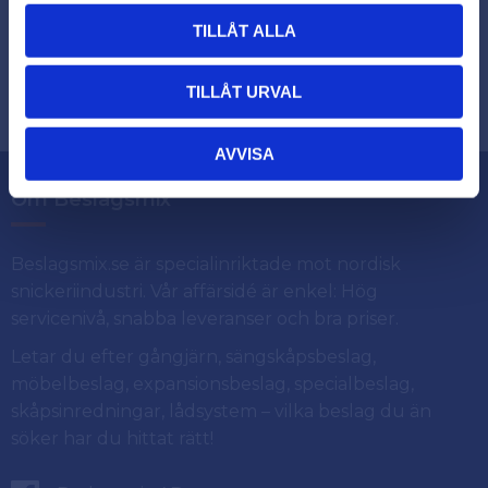
TILLÅT ALLA
Dina personuppgifter behandlas i enlighet med vår
.
integritetspolicy
TILLÅT URVAL
AVVISA
Om Beslagsmix
Beslagsmix.se är specialinriktade mot nordisk
snickeriindustri. Vår affärsidé är enkel: Hög
servicenivå, snabba leveranser och bra priser.
Letar du efter gångjärn, sängskåpsbeslag,
möbelbeslag, expansionsbeslag, specialbeslag,
skåpsinredningar, lådsystem – vilka beslag du än
söker har du hittat rätt!