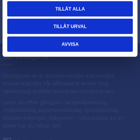
TILLÅT ALLA
Dina personuppgifter behandlas i enlighet med vår
.
integritetspolicy
TILLÅT URVAL
AVVISA
Om Beslagsmix
Beslagsmix.se är specialinriktade mot nordisk
snickeriindustri. Vår affärsidé är enkel: Hög
servicenivå, snabba leveranser och bra priser.
Letar du efter gångjärn, sängskåpsbeslag,
möbelbeslag, expansionsbeslag, specialbeslag,
skåpsinredningar, lådsystem – vilka beslag du än
söker har du hittat rätt!