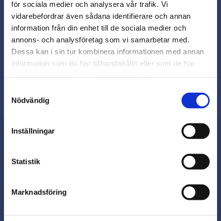
för sociala medier och analysera vår trafik. Vi
Snabb leverans från lager i Sverige
vidarebefordrar även sådana identifierare och annan
Smidig betalning
close
information från din enhet till de sociala medier och
Varmt välkommen till
Kontakta oss på
annons- och analysföretag som vi samarbetar med.
beslagsmix@skruvab.com
Beslagsmix!
Dessa kan i sin tur kombinera informationen med annan
information som du har tillhandahållit eller som de har
samlat in när du har använt deras tjänster.
Vill du handla som företag eller
privatperson?
Samtyckesval
Nödvändig
FÖRETAG
Inställningar
Priser visas exkl. moms
PRIVAT
Nyhetsbrev
Statistik
Priser visas inkl. moms
Marknadsföring
Prenumerera