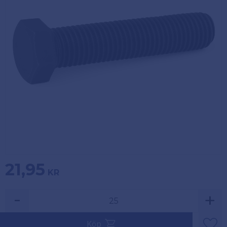
Köpvillkor
Fästelement
Policy och
Skåpinredning
cookies
Bästsäljare
Reklamation
och retur
Lagerrensning!
21,95
KR
-
+
Säljs i multiplar av 25.
Köp