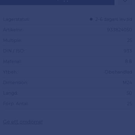
Lägg 
Lagerstatus
2-6 dagars lev.tid
Artikelnr
933824050
Multiple
25
DIN / ISO
933
Material
8.8
Ytbeh.
Obehandlad
Dimension
M24
Längd
50
Förp. Antal
25
Ge ett omdöme!