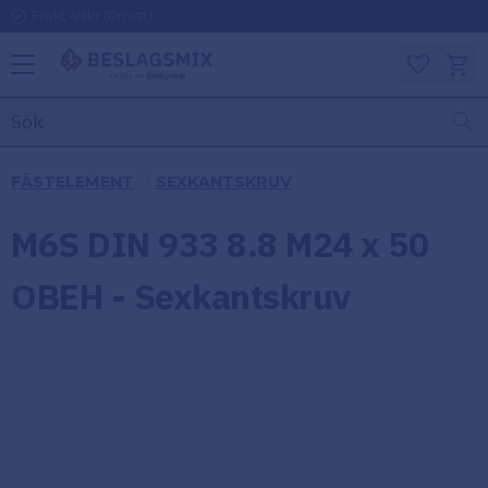
Frakt 49kr (Privat)
Meny
Kundv
Favoriter
KATEGORIER
INFORMAT
FÄSTELEMENT
SEXKANTSKRUV
ON
Ben
M6S DIN 933 8.8 M24 x 50
Om
Gångjärn
Beslagsmix
m
OBEH - Sexkantskruv
Handtag
Mina sidor
Upphängningsbeslag
Kundtjänst
Lådbeslag
Hur handlar
jag?
Möbelbeslag