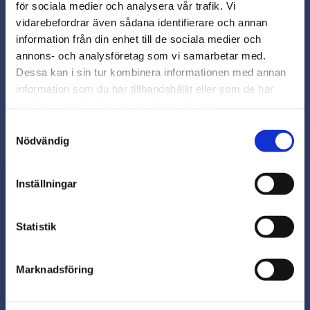
för sociala medier och analysera vår trafik. Vi
Snabb leverans från lager i Sverige
vidarebefordrar även sådana identifierare och annan
Smidig betalning
close
information från din enhet till de sociala medier och
Varmt välkommen till
Kontakta oss på
annons- och analysföretag som vi samarbetar med.
beslagsmix@skruvab.com
Beslagsmix!
Dessa kan i sin tur kombinera informationen med annan
information som du har tillhandahållit eller som de har
samlat in när du har använt deras tjänster.
Vill du handla som företag eller
privatperson?
Samtyckesval
Nödvändig
FÖRETAG
Inställningar
Priser visas exkl. moms
PRIVAT
Nyhetsbrev
Statistik
Priser visas inkl. moms
Marknadsföring
Prenumerera