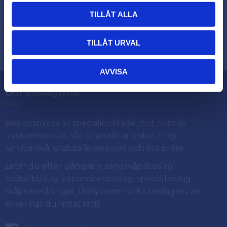
TILLÅT ALLA
Dina personuppgifter behandlas i enlighet med vår
.
integritetspolicy
TILLÅT URVAL
AVVISA
Om Beslagsmix
Beslagsmix.se är specialinriktade mot nordisk
snickeriindustri. Vår affärsidé är enkel: Hög
servicenivå, snabba leveranser och bra priser.
Letar du efter gångjärn, sängskåpsbeslag,
möbelbeslag, expansionsbeslag, specialbeslag,
skåpsinredningar, lådsystem – vilka beslag du än
söker har du hittat rätt!