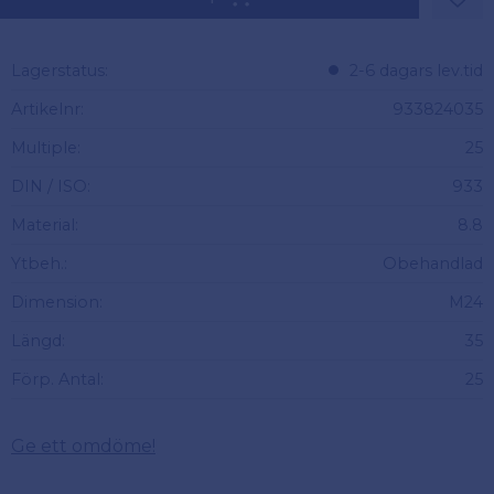
Lägg 
Lagerstatus
2-6 dagars lev.tid
Artikelnr
933824035
Multiple
25
DIN / ISO
933
Material
8.8
Ytbeh.
Obehandlad
Dimension
M24
Längd
35
Förp. Antal
25
Ge ett omdöme!