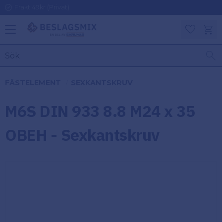
Frakt 49kr (Privat)
Meny
Kundv
Favoriter
KATEGORIER
INFORMAT
FÄSTELEMENT
SEXKANTSKRUV
ON
Ben
M6S DIN 933 8.8 M24 x 35
Om
Gångjärn
Beslagsmix
m
OBEH - Sexkantskruv
Handtag
Mina sidor
Upphängningsbeslag
Kundtjänst
Lådbeslag
Hur handlar
jag?
Möbelbeslag