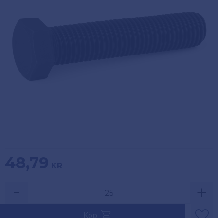
Köpvillkor
Fästelement
Policy och
Skåpinredning
cookies
Bästsäljare
Reklamation
och retur
Lagerrensning!
48,79
KR
-
+
Säljs i multiplar av 25.
Köp