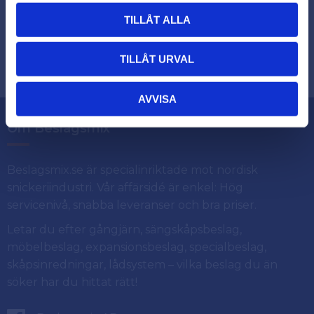
TILLÅT ALLA
Dina personuppgifter behandlas i enlighet med vår
.
integritetspolicy
TILLÅT URVAL
AVVISA
Om Beslagsmix
Beslagsmix.se är specialinriktade mot nordisk
snickeriindustri. Vår affärsidé är enkel: Hög
servicenivå, snabba leveranser och bra priser.
Letar du efter gångjärn, sängskåpsbeslag,
möbelbeslag, expansionsbeslag, specialbeslag,
skåpsinredningar, lådsystem – vilka beslag du än
söker har du hittat rätt!