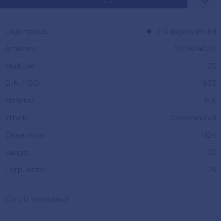
Lägg 
Lagerstatus
2-6 dagars lev.tid
Artikelnr
933824030
Multiple
25
DIN / ISO
933
Material
8.8
Ytbeh.
Obehandlad
Dimension
M24
Längd
30
Förp. Antal
25
Ge ett omdöme!