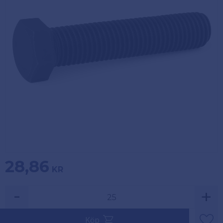
Köpvillkor
Fästelement
Policy och
Skåpinredning
cookies
Bästsäljare
Reklamation
och retur
Lagerrensning!
28,86
KR
-
+
Säljs i multiplar av 25.
Köp