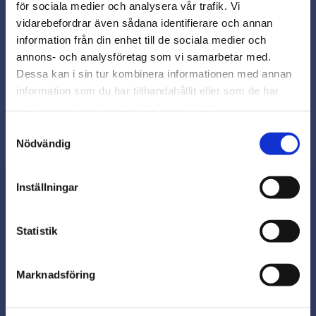
för sociala medier och analysera vår trafik. Vi
Snabb leverans från lager i Sverige
vidarebefordrar även sådana identifierare och annan
Smidig betalning
close
information från din enhet till de sociala medier och
Varmt välkommen till
Kontakta oss på
annons- och analysföretag som vi samarbetar med.
beslagsmix@skruvab.com
Beslagsmix!
Dessa kan i sin tur kombinera informationen med annan
information som du har tillhandahållit eller som de har
samlat in när du har använt deras tjänster.
Vill du handla som företag eller
privatperson?
Samtyckesval
Nödvändig
FÖRETAG
Inställningar
Priser visas exkl. moms
PRIVAT
Nyhetsbrev
Statistik
Priser visas inkl. moms
Marknadsföring
Prenumerera