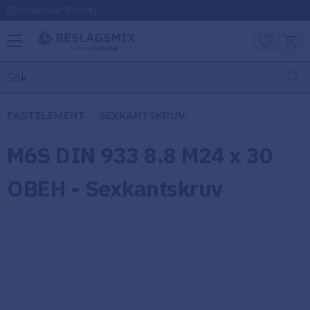
Frakt 49kr (Privat)
Meny
Kundv
Favoriter
KATEGORIER
INFORMAT
FÄSTELEMENT
SEXKANTSKRUV
ON
Ben
M6S DIN 933 8.8 M24 x 30
Om
Gångjärn
Beslagsmix
m
OBEH - Sexkantskruv
Handtag
Mina sidor
Upphängningsbeslag
Kundtjänst
Lådbeslag
Hur handlar
jag?
Möbelbeslag