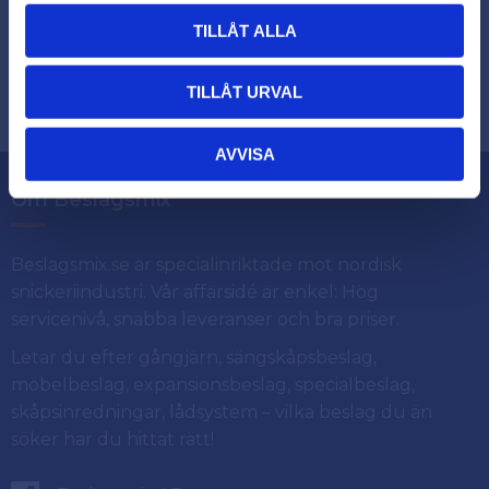
TILLÅT ALLA
Dina personuppgifter behandlas i enlighet med vår
.
integritetspolicy
TILLÅT URVAL
AVVISA
Om Beslagsmix
Beslagsmix.se är specialinriktade mot nordisk
snickeriindustri. Vår affärsidé är enkel: Hög
servicenivå, snabba leveranser och bra priser.
Letar du efter gångjärn, sängskåpsbeslag,
möbelbeslag, expansionsbeslag, specialbeslag,
skåpsinredningar, lådsystem – vilka beslag du än
söker har du hittat rätt!