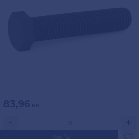
Köpvillkor
Fästelement
Policy och
Skåpinredning
cookies
Bästsäljare
Reklamation
och retur
Lagerrensning!
83,96
KR
-
+
Säljs i multiplar av 10.
Köp