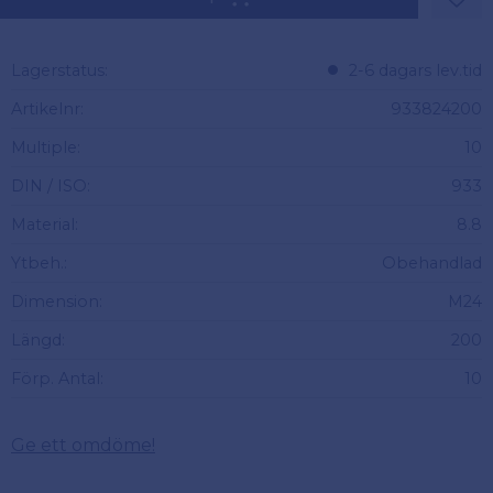
Lägg 
Lagerstatus
2-6 dagars lev.tid
Artikelnr
933824200
Multiple
10
DIN / ISO
933
Material
8.8
Ytbeh.
Obehandlad
Dimension
M24
Längd
200
Förp. Antal
10
Ge ett omdöme!