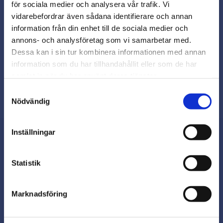
för sociala medier och analysera vår trafik. Vi
Snabb leverans från lager i Sverige
vidarebefordrar även sådana identifierare och annan
Smidig betalning
close
information från din enhet till de sociala medier och
Varmt välkommen till
Kontakta oss på
annons- och analysföretag som vi samarbetar med.
beslagsmix@skruvab.com
Beslagsmix!
Dessa kan i sin tur kombinera informationen med annan
information som du har tillhandahållit eller som de har
samlat in när du har använt deras tjänster.
Vill du handla som företag eller
privatperson?
Samtyckesval
Nödvändig
FÖRETAG
Inställningar
Priser visas exkl. moms
PRIVAT
Nyhetsbrev
Statistik
Priser visas inkl. moms
Marknadsföring
Prenumerera