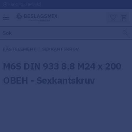
Frakt 49kr (Privat)
Meny
Kundv
Favoriter
KATEGORIER
INFORMAT
FÄSTELEMENT
SEXKANTSKRUV
ON
Ben
M6S DIN 933 8.8 M24 x 200
Om
Gångjärn
Beslagsmix
m
OBEH - Sexkantskruv
Handtag
Mina sidor
Upphängningsbeslag
Kundtjänst
Lådbeslag
Hur handlar
jag?
Möbelbeslag