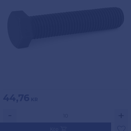
Köpvillkor
Fästelement
Policy och
Skåpinredning
cookies
Bästsäljare
Reklamation
och retur
Lagerrensning!
44,76
KR
-
+
Säljs i multiplar av 10.
Köp