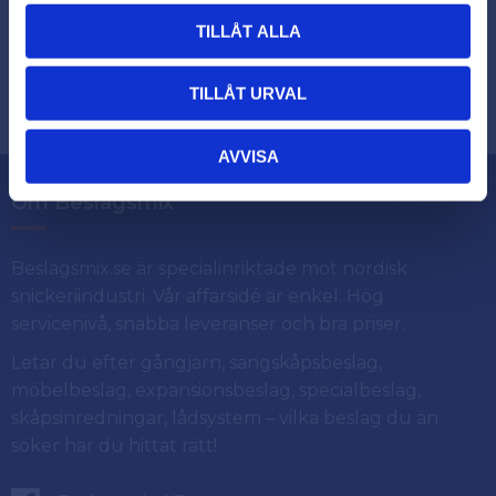
TILLÅT ALLA
Dina personuppgifter behandlas i enlighet med vår
.
integritetspolicy
TILLÅT URVAL
AVVISA
Om Beslagsmix
Beslagsmix.se är specialinriktade mot nordisk
snickeriindustri. Vår affärsidé är enkel: Hög
servicenivå, snabba leveranser och bra priser.
Letar du efter gångjärn, sängskåpsbeslag,
möbelbeslag, expansionsbeslag, specialbeslag,
skåpsinredningar, lådsystem – vilka beslag du än
söker har du hittat rätt!