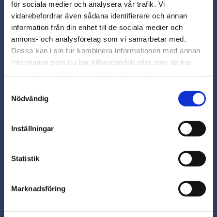
för sociala medier och analysera vår trafik. Vi
Snabb leverans från lager i Sverige
vidarebefordrar även sådana identifierare och annan
Smidig betalning
close
information från din enhet till de sociala medier och
Varmt välkommen till
Kontakta oss på
annons- och analysföretag som vi samarbetar med.
beslagsmix@skruvab.com
Beslagsmix!
Dessa kan i sin tur kombinera informationen med annan
information som du har tillhandahållit eller som de har
samlat in när du har använt deras tjänster.
Vill du handla som företag eller
privatperson?
Samtyckesval
Nödvändig
FÖRETAG
Inställningar
Priser visas exkl. moms
PRIVAT
Nyhetsbrev
Statistik
Priser visas inkl. moms
Marknadsföring
Prenumerera