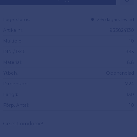
Lägg 
Lagerstatus
2-6 dagars lev.tid
Artikelnr
933824130
Multiple
10
DIN / ISO
933
Material
8.8
Ytbeh.
Obehandlad
Dimension
M24
Längd
130
Förp. Antal
10
Ge ett omdöme!