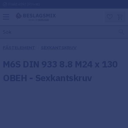
Frakt 49kr (Privat)
Meny
Kundv
Favoriter
KATEGORIER
INFORMAT
FÄSTELEMENT
SEXKANTSKRUV
ON
Ben
M6S DIN 933 8.8 M24 x 130
Om
Gångjärn
Beslagsmix
m
OBEH - Sexkantskruv
Handtag
Mina sidor
Upphängningsbeslag
Kundtjänst
Lådbeslag
Hur handlar
jag?
Möbelbeslag