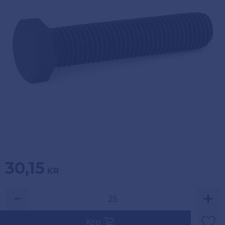
Köpvillkor
Fästelement
Policy och
Skåpinredning
cookies
Bästsäljare
Reklamation
och retur
Lagerrensning!
30,15
KR
-
+
Säljs i multiplar av 25.
Köp