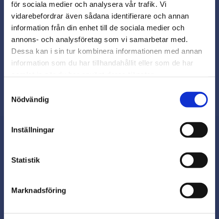
för sociala medier och analysera vår trafik. Vi
Snabb leverans från lager i Sverige
vidarebefordrar även sådana identifierare och annan
Smidig betalning
close
information från din enhet till de sociala medier och
Varmt välkommen till
Kontakta oss på
annons- och analysföretag som vi samarbetar med.
beslagsmix@skruvab.com
Beslagsmix!
Dessa kan i sin tur kombinera informationen med annan
information som du har tillhandahållit eller som de har
samlat in när du har använt deras tjänster.
Vill du handla som företag eller
privatperson?
Samtyckesval
Nödvändig
FÖRETAG
Inställningar
Priser visas exkl. moms
PRIVAT
Nyhetsbrev
Statistik
Priser visas inkl. moms
Marknadsföring
Prenumerera