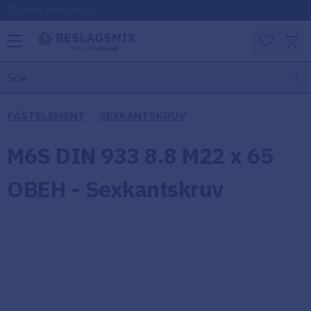
Frakt 49kr (Privat)
Meny
Kundv
Favoriter
KATEGORIER
INFORMAT
FÄSTELEMENT
SEXKANTSKRUV
ON
Ben
M6S DIN 933 8.8 M22 x 65
Om
Gångjärn
Beslagsmix
m
OBEH - Sexkantskruv
Handtag
Mina sidor
Upphängningsbeslag
Kundtjänst
Lådbeslag
Hur handlar
jag?
Möbelbeslag