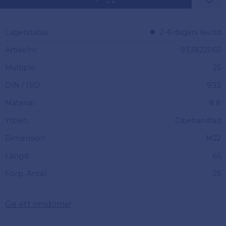
Lägg 
Lagerstatus
2-6 dagars lev.tid
Artikelnr
933822065
Multiple
25
DIN / ISO
933
Material
8.8
Ytbeh.
Obehandlad
Dimension
M22
Längd
65
Förp. Antal
25
Ge ett omdöme!