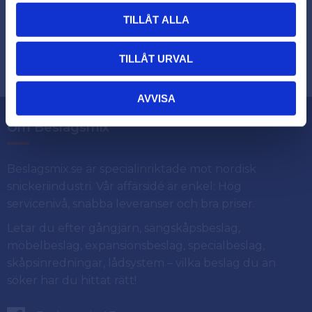
TILLÅT ALLA
Dina personuppgifter behandlas i enlighet med vår
.
integritetspolicy
TILLÅT URVAL
AVVISA
Om Beslagsmix
Beslagsmix.se är specialinriktade mot nordisk
snickeriindustri. Vår affärsidé är enkel: Hög
servicenivå, snabba leveranser och bra priser.
Letar du efter gångjärn, sängskåpsbeslag,
möbelbeslag, expansionsbeslag, specialbeslag,
skåpsinredningar, lådsystem – vilka beslag du än
söker har du hittat rätt!