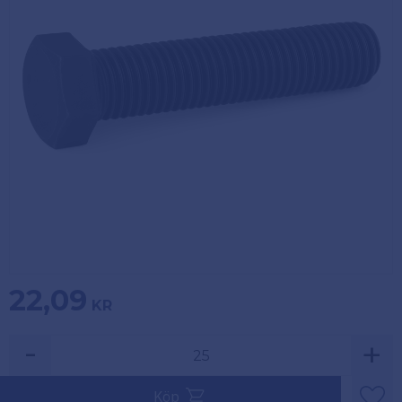
Köpvillkor
Fästelement
Policy och
Skåpinredning
cookies
Bästsäljare
Reklamation
och retur
Lagerrensning!
22,09
KR
-
+
Säljs i multiplar av 25.
Köp