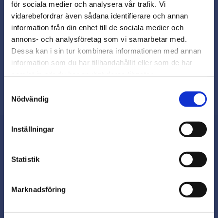
för sociala medier och analysera vår trafik. Vi
Snabb leverans från lager i Sverige
vidarebefordrar även sådana identifierare och annan
Smidig betalning
close
information från din enhet till de sociala medier och
Varmt välkommen till
Kontakta oss på
annons- och analysföretag som vi samarbetar med.
beslagsmix@skruvab.com
Beslagsmix!
Dessa kan i sin tur kombinera informationen med annan
information som du har tillhandahållit eller som de har
samlat in när du har använt deras tjänster.
Vill du handla som företag eller
privatperson?
Samtyckesval
Nödvändig
FÖRETAG
Inställningar
Priser visas exkl. moms
PRIVAT
Nyhetsbrev
Statistik
Priser visas inkl. moms
Marknadsföring
Prenumerera