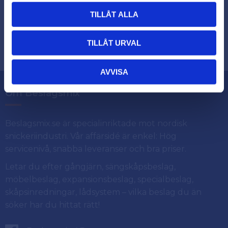
TILLÅT ALLA
Dina personuppgifter behandlas i enlighet med vår
.
integritetspolicy
TILLÅT URVAL
AVVISA
Om Beslagsmix
Beslagsmix.se är specialinriktade mot nordisk
snickeriindustri. Vår affärsidé är enkel: Hög
servicenivå, snabba leveranser och bra priser.
Letar du efter gångjärn, sängskåpsbeslag,
möbelbeslag, expansionsbeslag, specialbeslag,
skåpsinredningar, lådsystem – vilka beslag du än
söker har du hittat rätt!