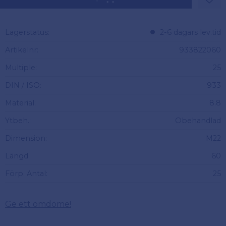
Lägg 
Lagerstatus
2-6 dagars lev.tid
Artikelnr
933822060
Multiple
25
DIN / ISO
933
Material
8.8
Ytbeh.
Obehandlad
Dimension
M22
Längd
60
Förp. Antal
25
Ge ett omdöme!